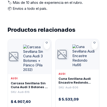
🏷️ Más de 10 años de experiencia en el rubro.
📦 Envíos a todo el país.
Productos relacionados
AUDI
Cuna Sevillana Audi
AUDI
Encastre Redondo
Carcasa Sevillana Sin
Hu66
Cuna Audi 3 Botones +
SKU: Audi-B06
Pánico (Pila 2032)
SKU: Audi-B16
$
5.533,09
$
4.907,40