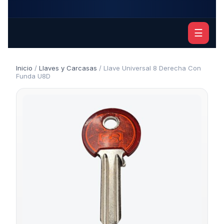
☰
Inicio
/
Llaves y Carcasas
/ Llave Universal 8 Derecha Con
Funda U8D