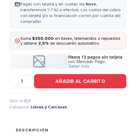
Pagas con tarjeta y en cuotas vía
Nave
,
transferencia (-7%) o efectivo. Los costos del cobro
con tarjeta y/o la financiación corren por cuenta del
comprador.
Suma
$350.000
en llaves, telemandos o repuestos
y obtene
2,5%
de descuento automatico.
Hasta 12 pagos sin tarjeta
con Mercado Pago.
Saber más
Llave
AÑADIR AL CARRITO
Universal
8
Derecha
Con
SKU:
U-8DF
Funda
Categoría:
Llaves y Carcasas
U8D
cantidad
DESCRIPCIÓN