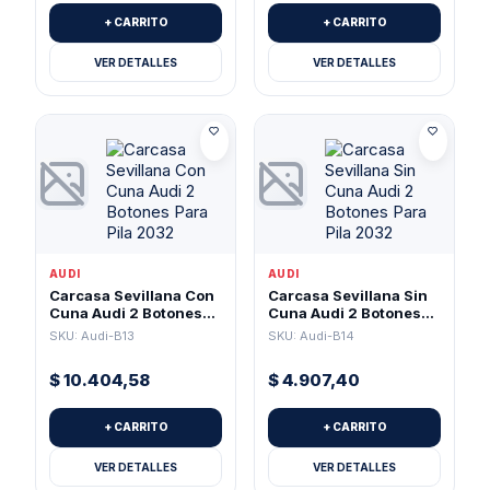
+ CARRITO
+ CARRITO
VER DETALLES
VER DETALLES
AUDI
AUDI
Carcasa Sevillana Con
Carcasa Sevillana Sin
Cuna Audi 2 Botones
Cuna Audi 2 Botones
Para Pila 2032
Para Pila 2032
SKU: Audi-B13
SKU: Audi-B14
$
10.404,58
$
4.907,40
+ CARRITO
+ CARRITO
VER DETALLES
VER DETALLES