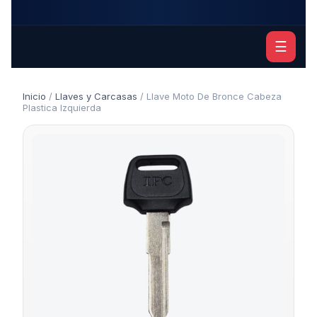
☰
Inicio
/
Llaves y Carcasas
/ Llave Moto De Bronce Cabeza
Plastica Izquierda