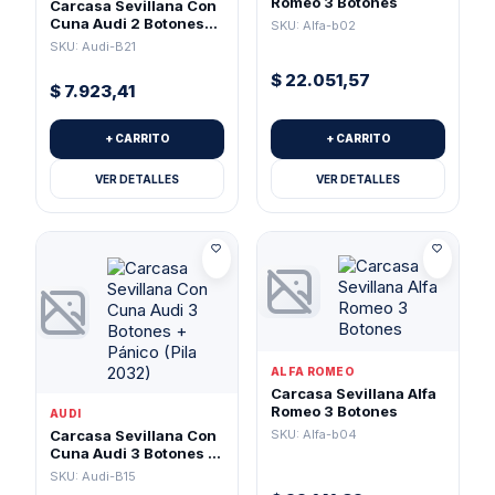
Romeo 3 Botones
Carcasa Sevillana Con
Cuna Audi 2 Botones
SKU: Alfa-b02
(Pila 1616)
SKU: Audi-B21
$
22.051,57
$
7.923,41
+ CARRITO
+ CARRITO
VER DETALLES
VER DETALLES
ALFA ROMEO
Carcasa Sevillana Alfa
Romeo 3 Botones
AUDI
SKU: Alfa-b04
Carcasa Sevillana Con
Cuna Audi 3 Botones +
Pánico (Pila 2032)
SKU: Audi-B15