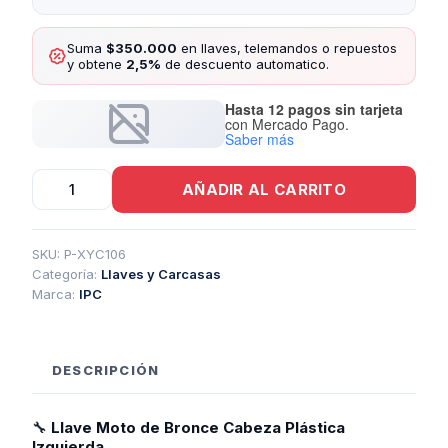
Suma
$350.000
en llaves, telemandos o repuestos
y obtene
2,5%
de descuento automatico.
Hasta 12 pagos sin tarjeta
con Mercado Pago.
Saber más
Llave
AÑADIR AL CARRITO
Moto
De
Bronce
Cabeza
SKU:
P-XYC106
Plastica
Categoría:
Llaves y Carcasas
Izquierda
Marca:
IPC
cantidad
DESCRIPCIÓN
🔧
Llave Moto de Bronce Cabeza Plástica
Izquierda