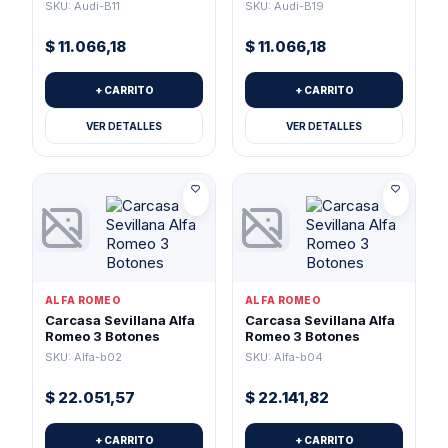
Pánico Para Pila 2032
Pánico (Pila 1616)
SKU: Audi-B11
SKU: Audi-B19
$
11.066,18
$
11.066,18
+ CARRITO
+ CARRITO
VER DETALLES
VER DETALLES
ALFA ROMEO
ALFA ROMEO
Carcasa Sevillana Alfa
Carcasa Sevillana Alfa
Romeo 3 Botones
Romeo 3 Botones
SKU: Alfa-b02
SKU: Alfa-b04
$
22.051,57
$
22.141,82
+ CARRITO
+ CARRITO