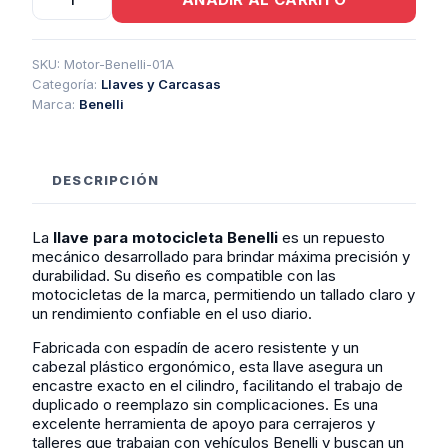
Para
Motocicleta
Benelli
cantidad
SKU:
Motor-Benelli-01A
Categoría:
Llaves y Carcasas
Marca:
Benelli
DESCRIPCIÓN
La
llave para motocicleta Benelli
es un repuesto
mecánico desarrollado para brindar máxima precisión y
durabilidad. Su diseño es compatible con las
motocicletas de la marca, permitiendo un tallado claro y
un rendimiento confiable en el uso diario.
Fabricada con espadín de acero resistente y un
cabezal plástico ergonómico, esta llave asegura un
encastre exacto en el cilindro, facilitando el trabajo de
duplicado o reemplazo sin complicaciones. Es una
excelente herramienta de apoyo para cerrajeros y
talleres que trabajan con vehículos Benelli y buscan un