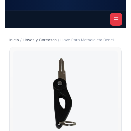
☰
Inicio
/
Llaves y Carcasas
/ Llave Para Motocicleta Benelli