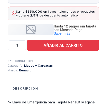
Suma
$350.000
en llaves, telemandos o repuestos
y obtene
2,5%
de descuento automatico.
Hasta 12 pagos sin tarjeta
con Mercado Pago.
Saber más
Llave
AÑADIR AL CARRITO
De
Emergencia
Para
Tarjeta
SKU:
Renault-B14
Megane
Categoría:
Llaves y Carcasas
cantidad
Marca:
Renault
DESCRIPCIÓN
🔧 Llave de Emergencia para Tarjeta Renault Megane