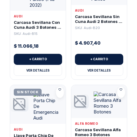
AUDI
Carcasa Sevillana Sin
AUDI
Cuna Audi 2 Botones +
Carcasa Sevillana Con
Pánico
Cuna Audi 3 Botones +
SKU: Audi-B20
Pánico (Pila 2032)
SKU: Audi-B15
$
4.907,40
$
11.066,18
+ CARRITO
+ CARRITO
VER DETALLES
VER DETALLES
SIN STOCK
ALFA ROMEO
Carcasa Sevillana Alfa
AUDI
Romeo 3 Botones
Llave Porta Chip De