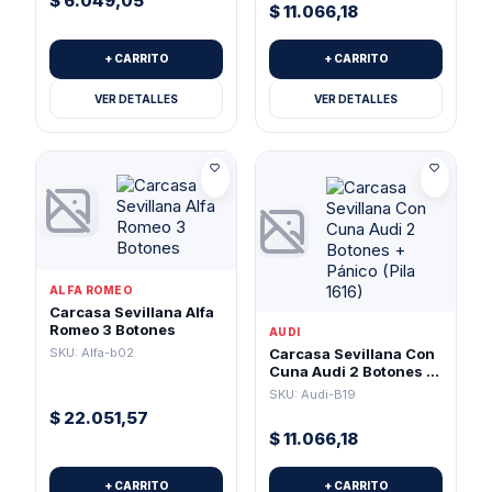
$
6.049,05
$
11.066,18
+ CARRITO
+ CARRITO
VER DETALLES
VER DETALLES
ALFA ROMEO
Carcasa Sevillana Alfa
Romeo 3 Botones
AUDI
SKU: Alfa-b02
Carcasa Sevillana Con
Cuna Audi 2 Botones +
Pánico (Pila 1616)
SKU: Audi-B19
$
22.051,57
$
11.066,18
+ CARRITO
+ CARRITO