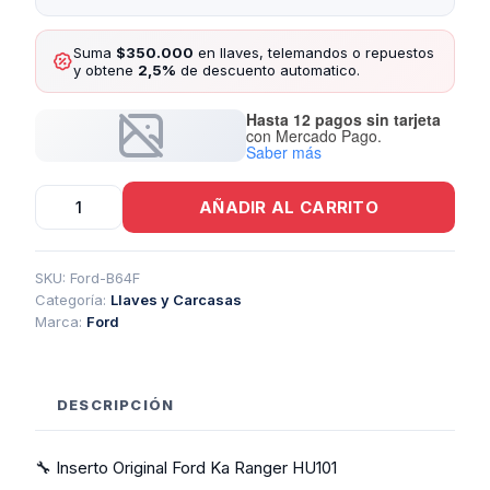
Suma
$350.000
en llaves, telemandos o repuestos
y obtene
2,5%
de descuento automatico.
Hasta 12 pagos sin tarjeta
con Mercado Pago.
Saber más
Inserto
AÑADIR AL CARRITO
Original
Ford
Ka
Ranger
SKU:
Ford-B64F
Hu101
Categoría:
Llaves y Carcasas
cantidad
Marca:
Ford
DESCRIPCIÓN
🔧 Inserto Original Ford Ka Ranger HU101