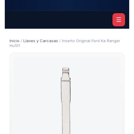
☰
Inicio
/
Llaves y Carcasas
/ Inserto Original Ford Ka Ranger
Hu101