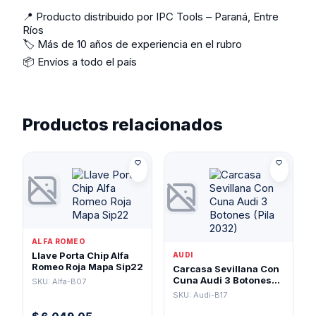
📍 Producto distribuido por IPC Tools – Paraná, Entre
Ríos
🏷️ Más de 10 años de experiencia en el rubro
📦 Envíos a todo el país
Productos relacionados
ALFA ROMEO
Llave Porta Chip Alfa
AUDI
Romeo Roja Mapa Sip22
Carcasa Sevillana Con
Cuna Audi 3 Botones
SKU: Alfa-B07
(Pila 2032)
SKU: Audi-B17