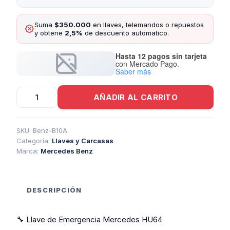
Suma
$350.000
en llaves, telemandos o repuestos
y obtene
2,5%
de descuento automatico.
Hasta 12 pagos sin tarjeta
con Mercado Pago.
Saber más
Llave
AÑADIR AL CARRITO
De
Emergencia
Mercedes
Hu64
SKU:
Benz-B10A
cantidad
Categoría:
Llaves y Carcasas
Marca:
Mercedes Benz
DESCRIPCIÓN
🔧 Llave de Emergencia Mercedes HU64