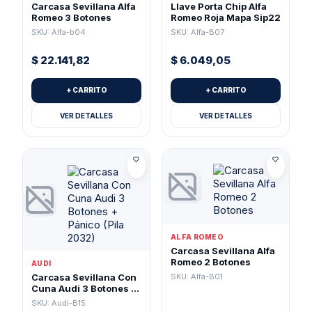
Carcasa Sevillana Alfa
Llave Porta Chip Alfa
Romeo 3 Botones
Romeo Roja Mapa Sip22
SKU: Alfa-b04
SKU: Alfa-B07
$
22.141,82
$
6.049,05
+ CARRITO
+ CARRITO
VER DETALLES
VER DETALLES
ALFA ROMEO
Carcasa Sevillana Alfa
Romeo 2 Botones
AUDI
SKU: Alfa-B01
Carcasa Sevillana Con
Cuna Audi 3 Botones +
Pánico (Pila 2032)
SKU: Audi-B15