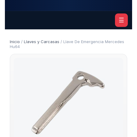
☰
Inicio
/
Llaves y Carcasas
/ Llave De Emergencia Mercedes
Hu64