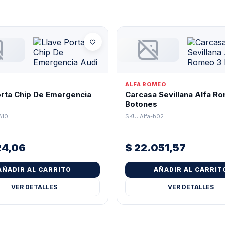
ALFA ROMEO
orta Chip De Emergencia
Carcasa Sevillana Alfa R
Botones
B10
SKU: Alfa-b02
24,06
$
22.051,57
AÑADIR AL CARRITO
AÑADIR AL CARRIT
VER DETALLES
VER DETALLES