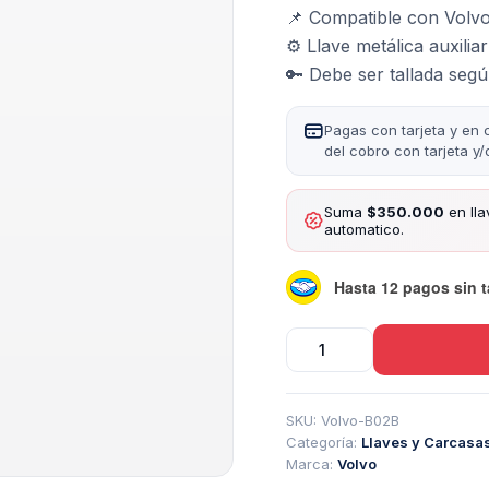
📌 Compatible con Volvo
⚙️ Llave metálica auxili
🔑 Debe ser tallada segú
Pagas con tarjeta y en 
del cobro con tarjeta y
Suma
$350.000
en lla
automatico.
Hasta 12 pagos sin t
Llave
De
Emergencia
2005-
SKU:
Volvo-B02B
2012
Categoría:
Llaves y Carcasa
Volvo
Marca:
Volvo
Jaguar