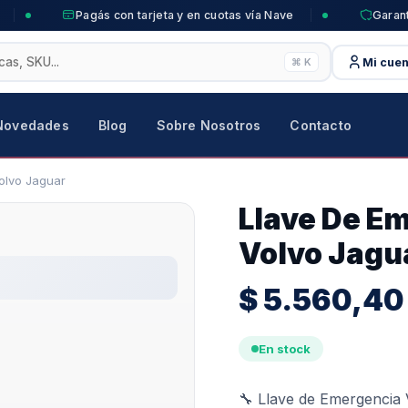
Pagás con tarjeta y en cuotas vía Nave
Garant
Mi cuen
⌘ K
Novedades
Blog
Sobre Nosotros
Contacto
olvo Jaguar
Llave De E
Volvo Jagu
$
5.560,40
En stock
🔧 Llave de Emergencia