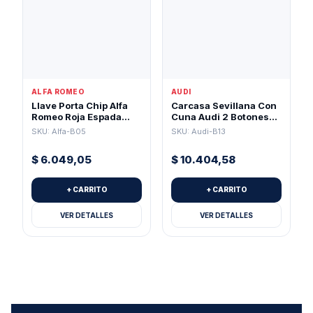
ALFA ROMEO
AUDI
Llave Porta Chip Alfa
Carcasa Sevillana Con
Romeo Roja Espada
Cuna Audi 2 Botones
GT15
Para Pila 2032
SKU: Alfa-B05
SKU: Audi-B13
$
6.049,05
$
10.404,58
+ CARRITO
+ CARRITO
VER DETALLES
VER DETALLES