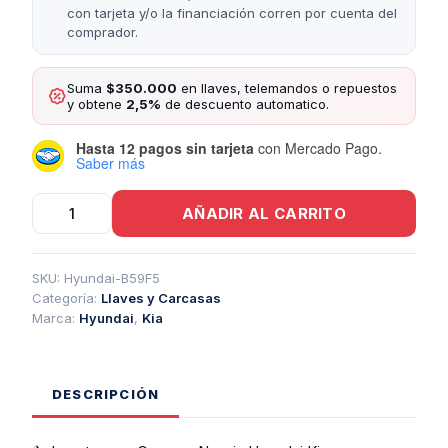
con tarjeta y/o la financiación corren por cuenta del
comprador.
Suma
$350.000
en llaves, telemandos o repuestos
y obtene
2,5%
de descuento automatico.
Hasta 12 pagos sin tarjeta
con Mercado Pago.
Saber más
Inserto
AÑADIR AL CARRITO
Para
Carcasa
Navaja
Hyundai
SKU:
Hyundai-B59F5
Kia
Categoría:
Llaves y Carcasas
cantidad
Marca:
Hyundai
,
Kia
DESCRIPCIÓN