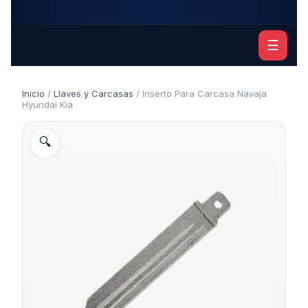
☰
Inicio
/
Llaves y Carcasas
/ Inserto Para Carcasa Navaja
Hyundai Kia