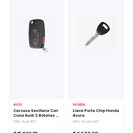
AUDI
HONDA
Carcasa Sevillana Con
Llave Porta Chip Honda
Cuna Audi 2 Botones +
Acura
Pánico Para Pila 2032
SKU: Audi-B11
SKU: Acura-b01