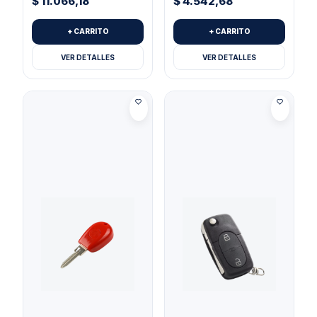
$
11.066,18
$
4.542,68
+ CARRITO
+ CARRITO
VER DETALLES
VER DETALLES