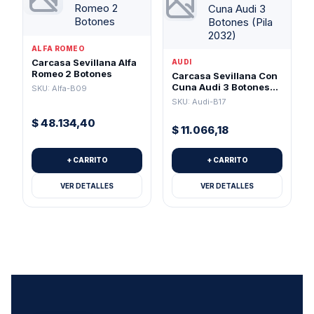
ALFA ROMEO
Carcasa Sevillana Alfa
AUDI
Romeo 2 Botones
Carcasa Sevillana Con
Cuna Audi 3 Botones
SKU: Alfa-B09
(Pila 2032)
SKU: Audi-B17
$
48.134,40
$
11.066,18
+ CARRITO
+ CARRITO
VER DETALLES
VER DETALLES