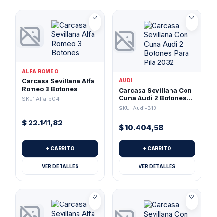
ALFA ROMEO
Carcasa Sevillana Alfa
AUDI
Romeo 3 Botones
Carcasa Sevillana Con
Cuna Audi 2 Botones
SKU: Alfa-b04
Para Pila 2032
SKU: Audi-B13
$
22.141,82
$
10.404,58
+ CARRITO
+ CARRITO
VER DETALLES
VER DETALLES