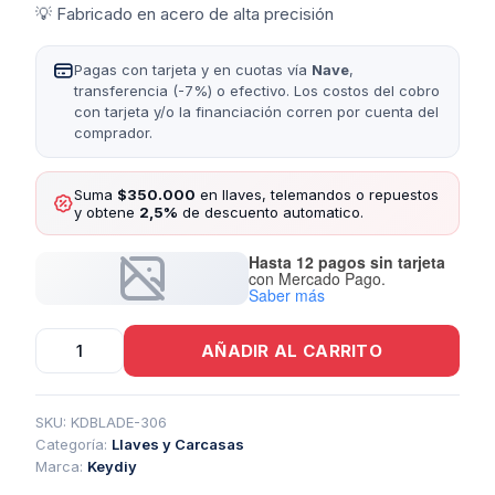
💡 Fabricado en acero de alta precisión
Pagas con tarjeta y en cuotas vía
Nave
,
transferencia (-7%) o efectivo. Los costos del cobro
con tarjeta y/o la financiación corren por cuenta del
comprador.
Suma
$350.000
en llaves, telemandos o repuestos
y obtene
2,5%
de descuento automatico.
Hasta 12 pagos sin tarjeta
con Mercado Pago.
Saber más
Inserto
AÑADIR AL CARRITO
Kd
Nissan
Viejo
cantidad
SKU:
KDBLADE-306
Categoría:
Llaves y Carcasas
Marca:
Keydiy