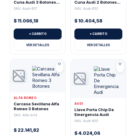
Cuna Audi 3 Botones
Cuna Audi 2 Botones
(Pila 2032)
Para Pila 2032
SKU: Audi-B17
SKU: Audi-B13
$
11.066,18
$
10.404,58
+ CARRITO
+ CARRITO
VER DETALLES
VER DETALLES
ALFA ROMEO
Carcasa Sevillana Alfa
AUDI
Romeo 3 Botones
Llave Porta Chip De
Emergencia Audi
SKU: Alfa-b04
SKU: Audi-B10
$
22.141,82
$
4.024,06