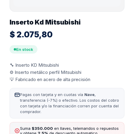
Inserto Kd Mitsubishi
$
2.075,80
En stock
🔧 Inserto KD Mitsubishi
⚙️ Inserto metálico perfil Mitsubishi
💡 Fabricado en acero de alta precisión
Pagas con tarjeta y en cuotas vía
Nave
,
transferencia (-7%) o efectivo. Los costos del cobro
con tarjeta y/o la financiación corren por cuenta del
comprador.
Suma
$350.000
en llaves, telemandos o repuestos
y obtene
2,5%
de descuento automatico.