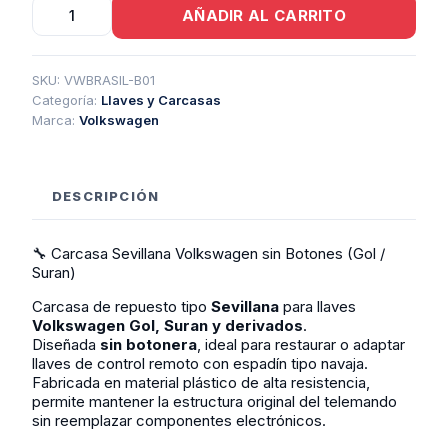
Carcasa
AÑADIR AL CARRITO
Sevillana
Volkswagen
Sin
Botones
SKU:
VWBRASIL-B01
Gol
Categoría:
Llaves y Carcasas
Suran
Marca:
Volkswagen
cantidad
DESCRIPCIÓN
🔧 Carcasa Sevillana Volkswagen sin Botones (Gol /
Suran)
Carcasa de repuesto tipo
Sevillana
para llaves
Volkswagen Gol, Suran y derivados
.
Diseñada
sin botonera
, ideal para restaurar o adaptar
llaves de control remoto con espadín tipo navaja.
Fabricada en material plástico de alta resistencia,
permite mantener la estructura original del telemando
sin reemplazar componentes electrónicos.