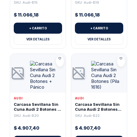
Pánico (Pila 2032)
Pánico (Pila 1616)
SKU: Audi-B15
SKU: Audi-B19
$
11.066,18
$
11.066,18
+ CARRITO
+ CARRITO
VER DETALLES
VER DETALLES
AUDI
AUDI
Carcasa Sevillana Sin
Carcasa Sevillana Sin
Cuna Audi 2 Botones +
Cuna Audi 2 Botones
Pánico
(Pila 1616)
SKU: Audi-B20
SKU: Audi-B22
$
4.907,40
$
4.907,40