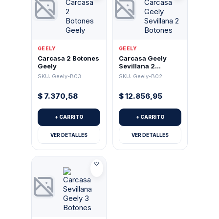
Great Wall
(4)
Honda
(63)
Hyundai
(77)
GEELY
GEELY
Carcasa 2 Botones
Carcasa Geely
Geely
Sevillana 2
IPC
(49)
Botones
SKU: Geely-B03
SKU: Geely-B02
Isuzu
(3)
$
7.370,58
$
12.856,95
Iveco
(1)
+ CARRITO
+ CARRITO
Jeep
(14)
VER DETALLES
VER DETALLES
JMD Handy Baby
(3)
Keydiy
(34)
Kia
(50)
Lada
(0)
Land Rover
(0)