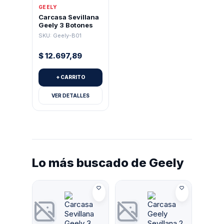
GEELY
Lifan
(0)
Carcasa Sevillana
Geely 3 Botones
Lishi
(69)
SKU: Geely-B01
Mazda
(14)
$
12.697,89
Mercedes Benz
(37)
+ CARRITO
Mitsubishi
(25)
VER DETALLES
Nissan
(44)
Peugeot
(61)
Porsche
(14)
Lo más buscado de Geely
Raise
(1)
Renault
(83)
Roewe
(1)