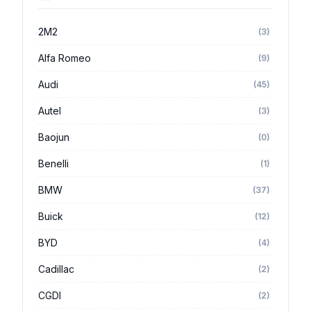
2M2
(3)
Alfa Romeo
(9)
Audi
(45)
Autel
(3)
Baojun
(0)
Benelli
(1)
BMW
(37)
Buick
(12)
BYD
(4)
Cadillac
(2)
CGDI
(2)