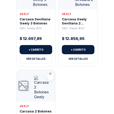
Saab
(9)
Scania
(1)
GEELY
GEELY
Carcasa Sevillana
Carcasa Geely
Ssangyong
(5)
Geely 3 Botones
Sevillana 2
Botones
SKU: Geely-B01
SKU: Geely-B02
Subaru
(3)
$
12.697,89
$
12.856,95
Suzuki
(20)
Toyota
(135)
+ CARRITO
+ CARRITO
Voge
(2)
VER DETALLES
VER DETALLES
Volkswagen
(77)
Volvo
(20)
Xhorse
(54)
GEELY
Carcasa 2 Botones