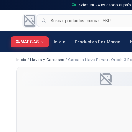
Envíos en 24 hs a todo el país
MARCAS
Inicio
Productos Por Marca
Inicio
/
Llaves y Carcasas
/ Carcasa Llave Renault Oroch 3 B