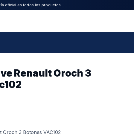
ía oficial en todos los productos
ave Renault Oroch 3
c102
lt Oroch 3 Botones VAC102