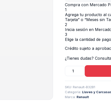
Compra con Mercado Pag
1
Agrega tu producto al ca
Tarjeta” o “Meses sin Tar
2
Inicia sesión en Mercad
3
Elige la cantidad de pago
Crédito sujeto a aprobac
¿Tienes dudas? Consult
Carcasa
Llave
Renault
Oroch
SKU:
Renault-B32B1
3
Categoría:
Llaves y Carcasa
Botones
Marca:
Renault
Vac102
cantidad