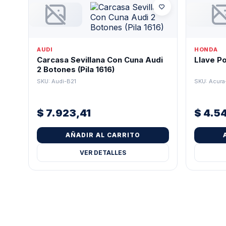
AUDI
HONDA
Carcasa Sevillana Con Cuna Audi
Llave P
2 Botones (Pila 1616)
SKU: Audi-B21
SKU: Acura
$
7.923,41
$
4.5
AÑADIR AL CARRITO
VER DETALLES