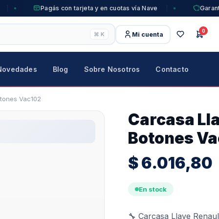
Pagás con tarjeta y en cuotas vía Nave
Garant
0
Mi cuenta
⌘ K
Novedades
Blog
Sobre Nosotros
Contacto
otones Vac102
Carcasa Ll
Botones Va
$
6.016,80
En stock
🔧 Carcasa Llave Renau