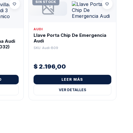
SIN STOCK
AUDI
Llave Porta Chip De Emergencia
Audi
na Audi
2032)
SKU: Audi-B09
$
2.196,00
O
LEER MÁS
VER DETALLES