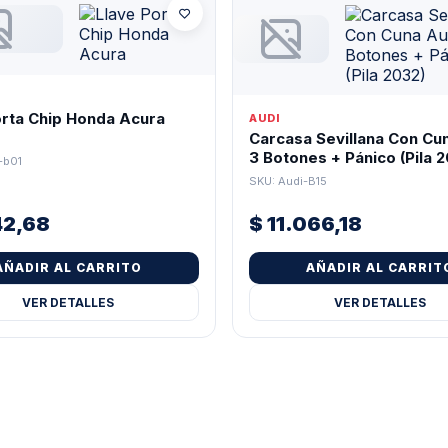
orta Chip Honda Acura
AUDI
Carcasa Sevillana Con Cu
3 Botones + Pánico (Pila 
-b01
SKU: Audi-B15
42,68
$
11.066,18
AÑADIR AL CARRITO
AÑADIR AL CARRIT
VER DETALLES
VER DETALLES