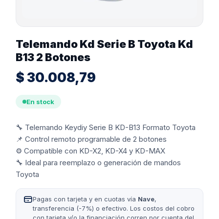
Telemando Kd Serie B Toyota Kd
B13 2 Botones
$
30.008,79
En stock
🔧 Telemando Keydiy Serie B KD-B13 Formato Toyota
📌 Control remoto programable de 2 botones
⚙️ Compatible con KD-X2, KD-X4 y KD-MAX
🔧 Ideal para reemplazo o generación de mandos
Toyota
Pagas con tarjeta y en cuotas vía
Nave
,
transferencia (-7%) o efectivo. Los costos del cobro
con tarjeta y/o la financiación corren por cuenta del