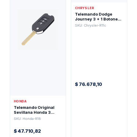
CHRYSLER
Telemando Dodge
Journey 3 + 1 Botones
315 / 434 Mhz
SKU: Chrysler-R11c
$
76.678,10
HONDA
Telemando Original
Sevillana Honda 3
Botones 433 mhz
SKU: Honda-R18
Hon66
$
47.710,82