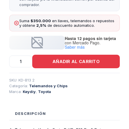
comprador.
Suma
$350.000
en llaves, telemandos o repuestos
y obtene
2,5%
de descuento automatico.
Hasta 12 pagos sin tarjeta
con Mercado Pago.
Saber más
Telemando
AÑADIR AL CARRITO
Kd
Serie
B
Toyota
SKU:
KD-B13 2
Kd
Categoría:
Telemandos y Chips
B13
Marca:
Keydiy
,
Toyota
2
Botones
cantidad
DESCRIPCIÓN