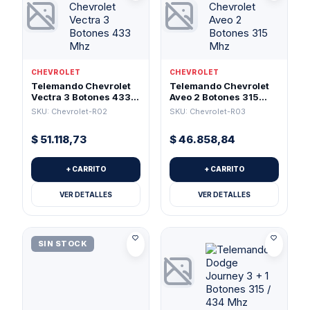
CHEVROLET
CHEVROLET
Telemando Chevrolet
Telemando Chevrolet
Vectra 3 Botones 433
Aveo 2 Botones 315
Mhz
Mhz
SKU: Chevrolet-R02
SKU: Chevrolet-R03
$
51.118,73
$
46.858,84
+ CARRITO
+ CARRITO
VER DETALLES
VER DETALLES
SIN STOCK