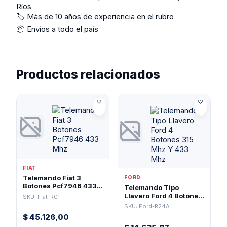
Ríos
🏷️ Más de 10 años de experiencia en el rubro
📦 Envíos a todo el país
Productos relacionados
FIAT
Telemando Fiat 3
FORD
Botones Pcf7946 433
Telemando Tipo
Mhz
Llavero Ford 4 Botones
SKU: Fiat-R01
315 Mhz Y 433 Mhz
SKU: Ford-R24A
$
45.126,00