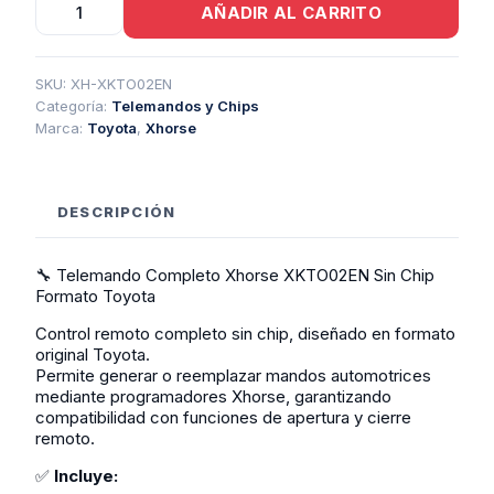
AÑADIR AL CARRITO
Completo
Xhorse
XKTO02EN
Sin
SKU:
XH-XKTO02EN
Chip
Categoría:
Telemandos y Chips
Formato
Marca:
Toyota
,
Xhorse
Toyota
cantidad
DESCRIPCIÓN
🔧 Telemando Completo Xhorse XKTO02EN Sin Chip
Formato Toyota
Control remoto completo sin chip, diseñado en formato
original Toyota.
Permite generar o reemplazar mandos automotrices
mediante programadores Xhorse, garantizando
compatibilidad con funciones de apertura y cierre
remoto.
✅
Incluye: