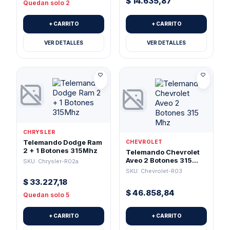
$
14.635,87
Quedan solo 2
+ CARRITO
+ CARRITO
VER DETALLES
VER DETALLES
CHRYSLER
Telemando Dodge Ram
CHEVROLET
2 + 1 Botones 315Mhz
Telemando Chevrolet
Aveo 2 Botones 315
SKU: Chrysler-R02a
Mhz
SKU: Chevrolet-R03
$
33.227,18
$
46.858,84
Quedan solo 5
+ CARRITO
+ CARRITO