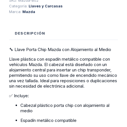
Con
SKU:
Mazda-B02
Alojamiento
Categoría:
Llaves y Carcasas
Al
Marca:
Mazda
Medio
cantidad
DESCRIPCIÓN
🔧 Llave Porta Chip Mazda con Alojamiento al Medio
Llave plástica con espadín metálico compatible con
vehículos Mazda. El cabezal está diseñado con un
alojamiento central para insertar un chip transponder,
permitiendo su uso como llave de encendido mecánico
una vez tallada. Ideal para reposiciones o duplicaciones
sin necesidad de electrónica adicional.
✅ Incluye:
Cabezal plástico porta chip con alojamiento al
medio
Espadín metálico compatible