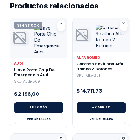
Productos relacionados
SIN STOCK
ALFA ROMEO
Carcasa Sevillana Alfa
AUDI
Romeo 2 Botones
Llave Porta Chip De
Emergencia Audi
SKU: Alfa-B01
SKU: Audi-B09
$
14.711,73
$
2.196,00
LEER MÁS
+ CARRITO
VER DETALLES
VER DETALLES