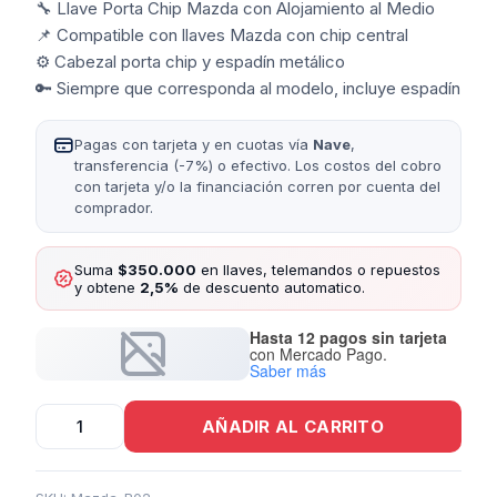
🔧 Llave Porta Chip Mazda con Alojamiento al Medio
📌 Compatible con llaves Mazda con chip central
⚙️ Cabezal porta chip y espadín metálico
🔑 Siempre que corresponda al modelo, incluye espadín
Pagas con tarjeta y en cuotas vía
Nave
,
transferencia (-7%) o efectivo. Los costos del cobro
con tarjeta y/o la financiación corren por cuenta del
comprador.
Suma
$350.000
en llaves, telemandos o repuestos
y obtene
2,5%
de descuento automatico.
Hasta 12 pagos sin tarjeta
con Mercado Pago.
Saber más
Llave
AÑADIR AL CARRITO
Porta
Chip
Mazda