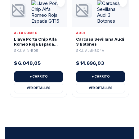
ALFA ROMEO
AUDI
Llave Porta Chip Alfa
Carcasa Sevillana Audi
Romeo Roja Espada
3 Botones
GT15
SKU: Alfa-B05
SKU: Audi-B04A
$
6.049,05
$
14.696,03
+ CARRITO
+ CARRITO
VER DETALLES
VER DETALLES