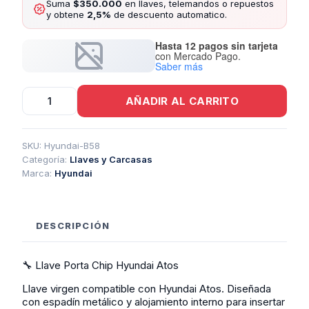
Suma
$350.000
en llaves, telemandos o repuestos
y obtene
2,5%
de descuento automatico.
Hasta 12 pagos sin tarjeta
con Mercado Pago.
Saber más
Llave
AÑADIR AL CARRITO
Porta
Chip
Hyundai
Atos
SKU:
Hyundai-B58
cantidad
Categoría:
Llaves y Carcasas
Marca:
Hyundai
DESCRIPCIÓN
🔧 Llave Porta Chip Hyundai Atos
Llave virgen compatible con Hyundai Atos. Diseñada
con espadín metálico y alojamiento interno para insertar