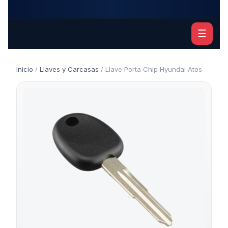
☰
Inicio
/
Llaves y Carcasas
/ Llave Porta Chip Hyundai Atos