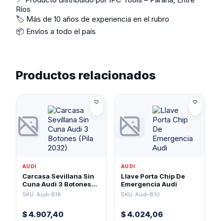
Ríos
🏷️ Más de 10 años de experiencia en el rubro
📦 Envíos a todo el país
Productos relacionados
AUDI
AUDI
Carcasa Sevillana Sin
Llave Porta Chip De
Cuna Audi 3 Botones
Emergencia Audi
(Pila 2032)
SKU: Audi-B18
SKU: Audi-B10
$
4.907,40
$
4.024,06