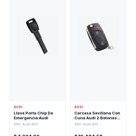
AUDI
AUDI
Llave Porta Chip De
Carcasa Sevillana Con
Emergencia Audi
Cuna Audi 2 Botones
Para Pila 2032
SKU: Audi-B10
SKU: Audi-B13