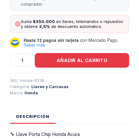
comprador.
Suma
$350.000
en llaves, telemandos o repuestos
y obtene
2,5%
de descuento automatico.
Hasta 12 pagos sin tarjeta
con Mercado Pago.
Saber más
Llave
AÑADIR AL CARRITO
Porta
Chip
Honda
Acura
SKU:
Honda-B23B
cantidad
Categoría:
Llaves y Carcasas
Marca:
Honda
DESCRIPCIÓN
🔧 Llave Porta Chip Honda Acura