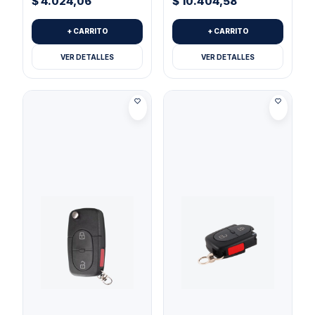
$
4.024,06
$
10.404,58
+ CARRITO
+ CARRITO
VER DETALLES
VER DETALLES