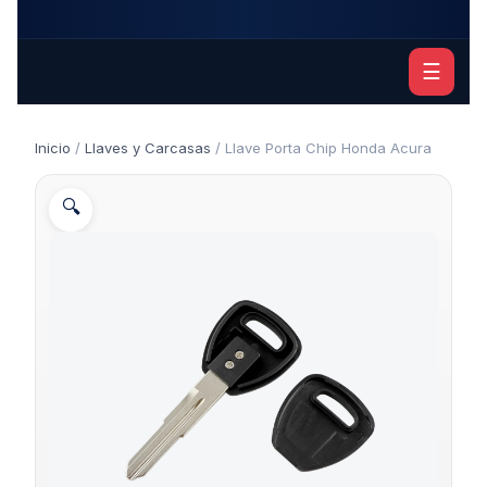
☰
Inicio
/
Llaves y Carcasas
/ Llave Porta Chip Honda Acura