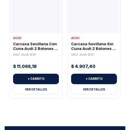
AUDI
AUDI
Carcasa Sevillana Con
Carcasa Sevillana Sin
Cuna Audi 2 Botones +
Cuna Audi 2 Botones +
Pánico (Pila 1616)
Pánico Para Pila 2032
SKU: Audi-B19
SKU: Audi-B12
$
11.066,18
$
4.907,40
+ CARRITO
+ CARRITO
VER DETALLES
VER DETALLES