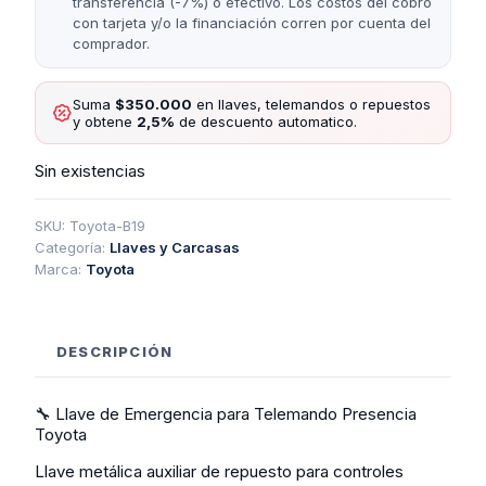
transferencia (-7%) o efectivo. Los costos del cobro
con tarjeta y/o la financiación corren por cuenta del
comprador.
Suma
$350.000
en llaves, telemandos o repuestos
y obtene
2,5%
de descuento automatico.
Sin existencias
SKU:
Toyota-B19
Categoría:
Llaves y Carcasas
Marca:
Toyota
DESCRIPCIÓN
🔧 Llave de Emergencia para Telemando Presencia
Toyota
Llave metálica auxiliar de repuesto para controles