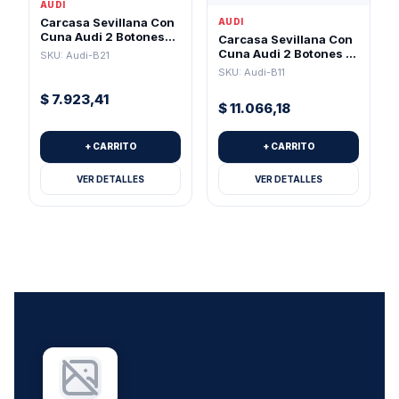
AUDI
Carcasa Sevillana Con
AUDI
Cuna Audi 2 Botones
Carcasa Sevillana Con
(Pila 1616)
Cuna Audi 2 Botones +
SKU: Audi-B21
Pánico Para Pila 2032
SKU: Audi-B11
$
7.923,41
$
11.066,18
+ CARRITO
+ CARRITO
VER DETALLES
VER DETALLES