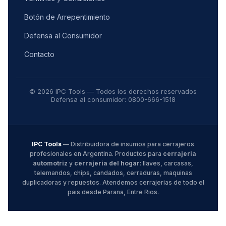
Botón de Arrepentimiento
Defensa al Consumidor
Contacto
© 2026 IPC Tools — Todos los derechos reservados
Defensa al consumidor: 0800-666-1518
IPC Tools
— Distribuidora de insumos para cerrajeros
profesionales en Argentina. Productos para
cerrajeria
automotriz
y
cerrajeria del hogar
: llaves, carcasas,
telemandos, chips, candados, cerraduras, maquinas
duplicadoras y repuestos. Atendemos cerrajerias de todo el
pais desde Parana, Entre Rios.