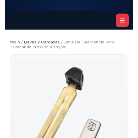
☰
Inicio
/
Llaves y Carcasas
/ Llave De Emergencia Para
Telemando Presencia Toyota