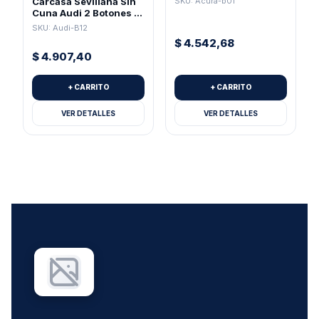
SKU: Acura-b01
Carcasa Sevillana Sin
Cuna Audi 2 Botones +
Pánico Para Pila 2032
SKU: Audi-B12
$
4.542,68
$
4.907,40
+ CARRITO
+ CARRITO
VER DETALLES
VER DETALLES