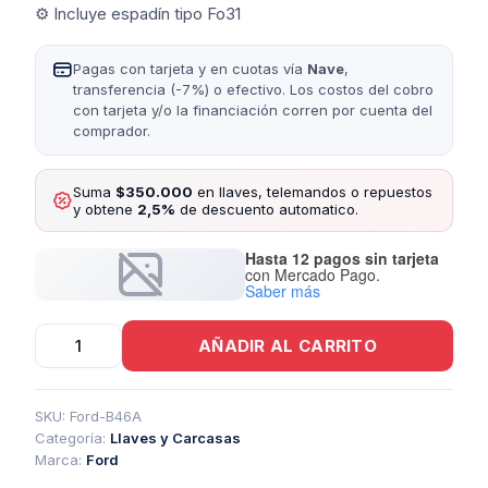
⚙️ Incluye espadín tipo Fo31
Pagas con tarjeta y en cuotas vía
Nave
,
transferencia (-7%) o efectivo. Los costos del cobro
con tarjeta y/o la financiación corren por cuenta del
comprador.
Suma
$350.000
en llaves, telemandos o repuestos
y obtene
2,5%
de descuento automatico.
Hasta 12 pagos sin tarjeta
con Mercado Pago.
Saber más
Llave
AÑADIR AL CARRITO
De
Emergencia
Ford
Fo31
SKU:
Ford-B46A
cantidad
Categoría:
Llaves y Carcasas
Marca:
Ford