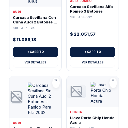
ALFA ROMEO
Carcasa Sevillana Alfa
Romeo 3 Botones
AUDI
SKU: Alfa-b02
Carcasa Sevillana Con
Cuna Audi 2 Botones +
Pánico (Pila 1616)
SKU: Audi-B19
$
22.051,57
$
11.066,18
+ CARRITO
+ CARRITO
VER DETALLES
VER DETALLES
HONDA
Llave Porta Chip Honda
Acura
AUDI