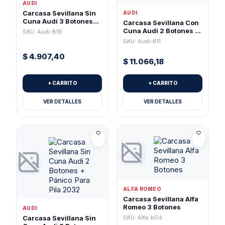
AUDI
Carcasa Sevillana Sin
AUDI
Cuna Audi 3 Botones
Carcasa Sevillana Con
(Pila 2032)
Cuna Audi 2 Botones +
SKU: Audi-B18
Pánico Para Pila 2032
SKU: Audi-B11
$
4.907,40
$
11.066,18
+ CARRITO
+ CARRITO
VER DETALLES
VER DETALLES
ALFA ROMEO
Carcasa Sevillana Alfa
Romeo 3 Botones
AUDI
SKU: Alfa-b04
Carcasa Sevillana Sin