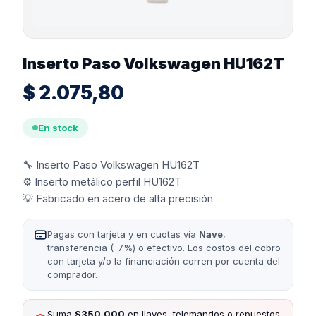
Inserto Paso Volkswagen HU162T
$
2.075,80
En stock
🔧 Inserto Paso Volkswagen HU162T
⚙️ Inserto metálico perfil HU162T
💡 Fabricado en acero de alta precisión
Pagas con tarjeta y en cuotas vía
Nave
,
transferencia (-7%) o efectivo. Los costos del cobro
con tarjeta y/o la financiación corren por cuenta del
comprador.
Suma
$350.000
en llaves, telemandos o repuestos