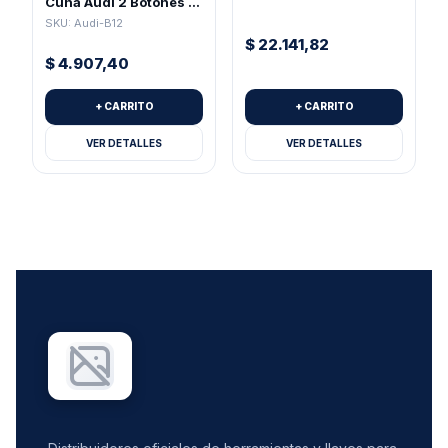
Cuna Audi 2 Botones +
Pánico Para Pila 2032
SKU: Audi-B12
$
22.141,82
$
4.907,40
+ CARRITO
+ CARRITO
VER DETALLES
VER DETALLES