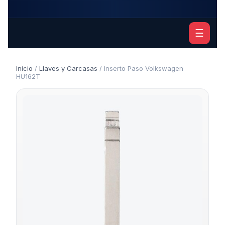
☰
Inicio
/
Llaves y Carcasas
/ Inserto Paso Volkswagen
HU162T