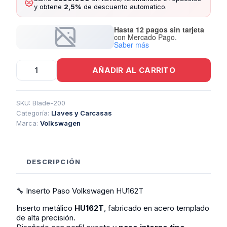
y obtene
2,5%
de descuento automatico.
Hasta 12 pagos sin tarjeta
con Mercado Pago.
Saber más
Inserto
AÑADIR AL CARRITO
Paso
Volkswagen
HU162T
cantidad
SKU:
Blade-200
Categoría:
Llaves y Carcasas
Marca:
Volkswagen
DESCRIPCIÓN
🔧 Inserto Paso Volkswagen HU162T
Inserto metálico
HU162T
, fabricado en acero templado
de alta precisión.