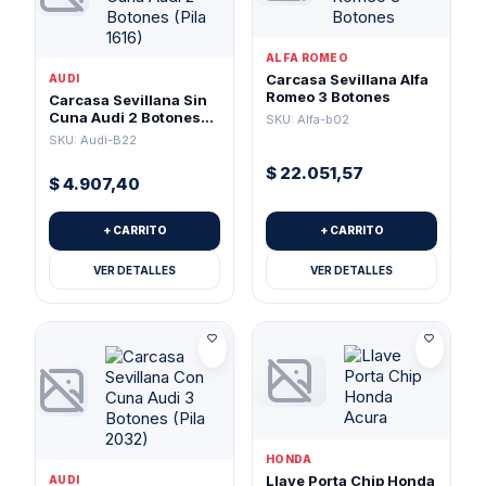
ALFA ROMEO
Carcasa Sevillana Alfa
AUDI
Romeo 3 Botones
Carcasa Sevillana Sin
Cuna Audi 2 Botones
SKU: Alfa-b02
(Pila 1616)
SKU: Audi-B22
$
22.051,57
$
4.907,40
+ CARRITO
+ CARRITO
VER DETALLES
VER DETALLES
HONDA
Llave Porta Chip Honda
AUDI