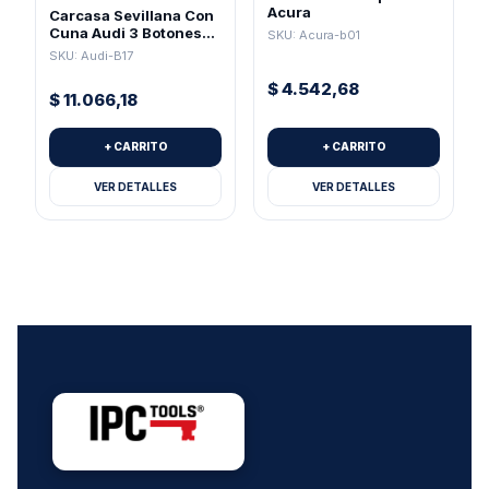
Acura
Carcasa Sevillana Con
Cuna Audi 3 Botones
SKU: Acura-b01
(Pila 2032)
SKU: Audi-B17
$
4.542,68
$
11.066,18
+ CARRITO
+ CARRITO
VER DETALLES
VER DETALLES