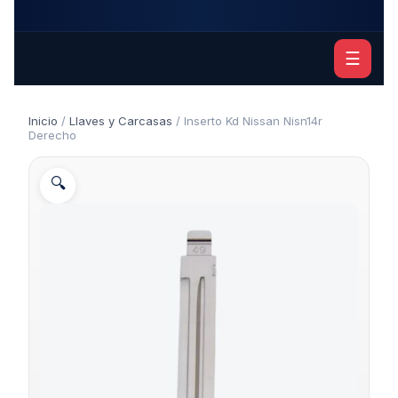
☰
Inicio
/
Llaves y Carcasas
/ Inserto Kd Nissan Nisn14r
Derecho