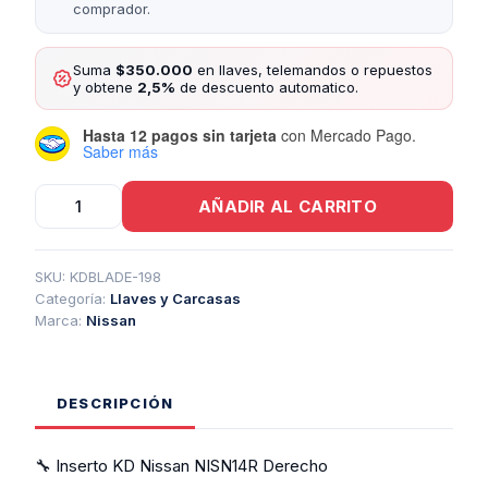
comprador.
Suma
$350.000
en llaves, telemandos o repuestos
y obtene
2,5%
de descuento automatico.
Hasta 12 pagos sin tarjeta
con Mercado Pago.
Saber más
Inserto
AÑADIR AL CARRITO
Kd
Nissan
Nisn14r
Derecho
SKU:
KDBLADE-198
cantidad
Categoría:
Llaves y Carcasas
Marca:
Nissan
DESCRIPCIÓN
🔧 Inserto KD Nissan NISN14R Derecho