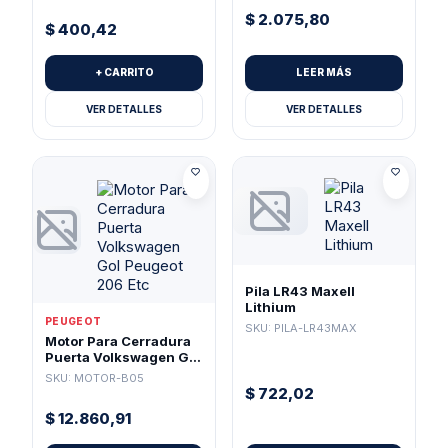
$
2.075,80
$
400,42
+ CARRITO
LEER MÁS
VER DETALLES
VER DETALLES
Pila LR43 Maxell
Lithium
PEUGEOT
SKU: PILA-LR43MAX
Motor Para Cerradura
Puerta Volkswagen Gol
Peugeot 206 Etc
SKU: MOTOR-B05
$
722,02
$
12.860,91