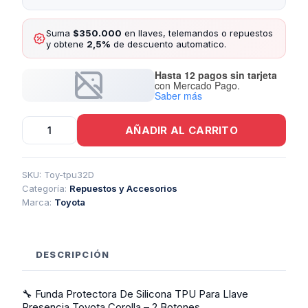
Suma
$350.000
en llaves, telemandos o repuestos
y obtene
2,5%
de descuento automatico.
Hasta 12 pagos sin tarjeta
con Mercado Pago.
Saber más
Funda
AÑADIR AL CARRITO
TPU
Corolla
Presencia
2
SKU:
Toy-tpu32D
Botones
Categoría:
Repuestos y Accesorios
cantidad
Marca:
Toyota
DESCRIPCIÓN
🔧 Funda Protectora De Silicona TPU Para Llave
Presencia Toyota Corolla – 2 Botones