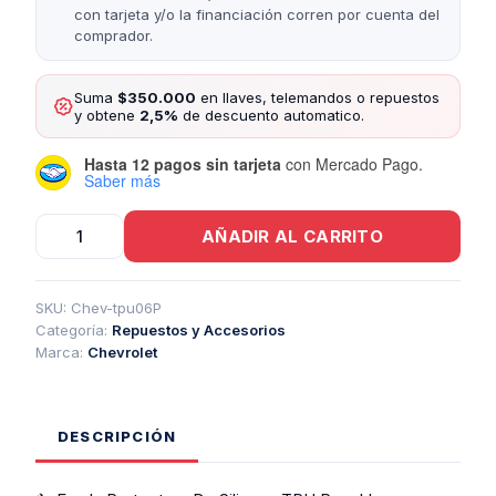
con tarjeta y/o la financiación corren por cuenta del
comprador.
Suma
$350.000
en llaves, telemandos o repuestos
y obtene
2,5%
de descuento automatico.
Hasta 12 pagos sin tarjeta
con Mercado Pago.
Saber más
Funda
AÑADIR AL CARRITO
TPU
Chevrolet
Presencia
S10
SKU:
Chev-tpu06P
2
Categoría:
Repuestos y Accesorios
Botones
Marca:
Chevrolet
cantidad
DESCRIPCIÓN