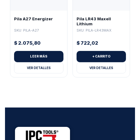
Pila A27 Energizer
Pila LR43 Maxell
Lithium
SKU: PILA-A27
SKU: PILA-LR43MAX
$
2.075,80
$
722,02
LEER MÁS
+ CARRITO
VER DETALLES
VER DETALLES