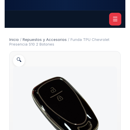
☰
Inicio
/
Repuestos y Accesorios
/ Funda TPU Chevrolet
Presencia S10 2 Botones