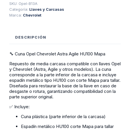
Agile
SKU:
Opel-B13A
Hu100
Categoría:
Llaves y Carcasas
Mapa
Marca:
Chevrolet
cantidad
DESCRIPCIÓN
🔧 Cuna Opel Chevrolet Astra Agile HU100 Mapa
Repuesto de media carcasa compatible con llaves Opel
y Chevrolet (Astra, Agile y otros modelos). La cuna
corresponde a la parte inferior de la carcasa e incluye
espadín metálico tipo HU100 con corte Mapa para tallar.
Diseñada para restaurar la base de la llave en caso de
desgaste o rotura, garantizando compatibilidad con la
parte superior original.
✅ Incluye:
Cuna plástica (parte inferior de la carcasa)
Espadín metálico HU100 corte Mapa para tallar