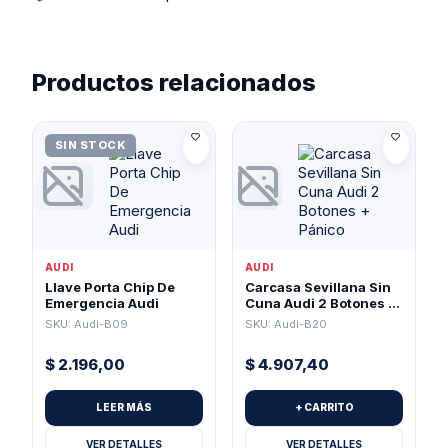
Productos relacionados
SIN STOCK
AUDI
AUDI
Llave Porta Chip De
Carcasa Sevillana Sin
Emergencia Audi
Cuna Audi 2 Botones +
Pánico
SKU: Audi-B09
SKU: Audi-B20
$
2.196,00
$
4.907,40
LEER MÁS
+ CARRITO
VER DETALLES
VER DETALLES