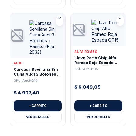
ALFA ROMEO
Llave Porta Chip Alfa
Romeo Roja Espada
AUDI
GT15
SKU: Alfa-B05
Carcasa Sevillana Sin
Cuna Audi 3 Botones +
Pánico (Pila 2032)
SKU: Audi-B16
$
6.049,05
$
4.907,40
+ CARRITO
+ CARRITO
VER DETALLES
VER DETALLES