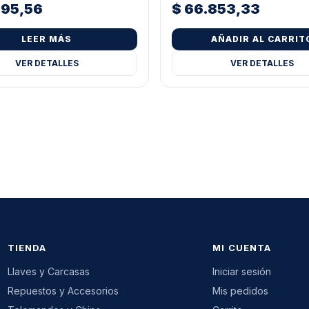
995,56
$
66.853,33
LEER MÁS
AÑADIR AL CARRIT
VER DETALLES
VER DETALLES
TIENDA
MI CUENTA
Llaves y Carcasas
Iniciar sesión
Repuestos y Accesorios
Mis pedidos