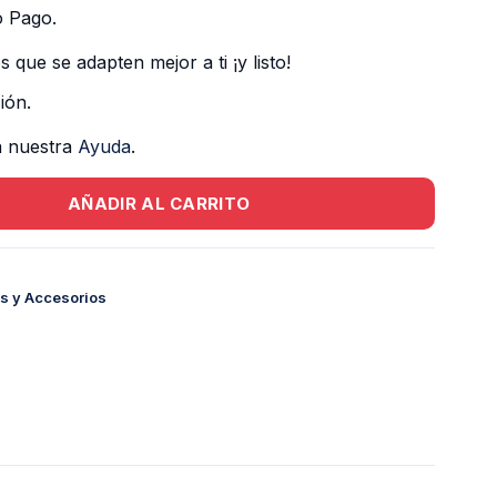
o Pago.
s que se adapten mejor a ti ¡y listo!
ión.
a nuestra
Ayuda
.
AÑADIR AL CARRITO
s y Accesorios