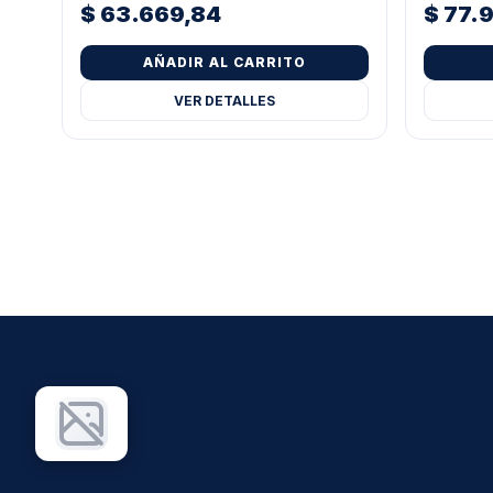
$
63.669,84
$
77.
AÑADIR AL CARRITO
VER DETALLES