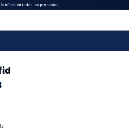
ía oficial en todos los productos
fid
8
Hz