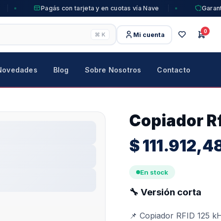
Pagás con tarjeta y en cuotas vía Nave
Garant
0
Mi cuenta
⌘ K
Novedades
Blog
Sobre Nosotros
Contacto
Copiador R
$
111.912,4
En stock
🔧
Versión corta
📌 Copiador RFID 125 k