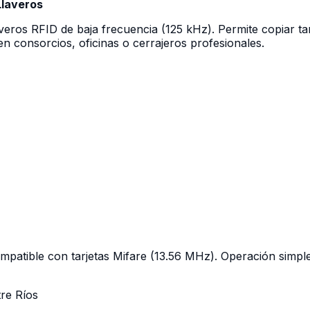
Llaveros
averos RFID de baja frecuencia (125 kHz). Permite copiar ta
 en consorcios, oficinas o cerrajeros profesionales.
patible con tarjetas Mifare (13.56 MHz). Operación simple
tre Ríos