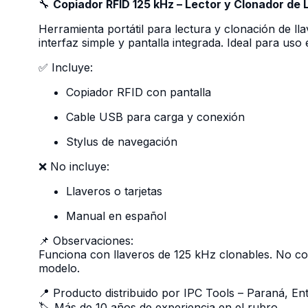
🔧
Copiador RFID 125 kHz – Lector y Clonador de 
Herramienta portátil para lectura y clonación de ll
interfaz simple y pantalla integrada. Ideal para uso
✅ Incluye:
Copiador RFID con pantalla
Cable USB para carga y conexión
Stylus de navegación
❌ No incluye:
Llaveros o tarjetas
Manual en español
📌 Observaciones:
Funciona con llaveros de 125 kHz clonables. No com
modelo.
📍 Producto distribuido por IPC Tools – Paraná, En
🏷️ Más de 10 años de experiencia en el rubro