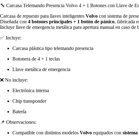
Botones
🔧 Carcasa Telemando Presencia Volvo 4 + 1 Botones con Llave de E
Con
Llave
Carcasa de repuesto para llaves inteligentes
Volvo
con sistema de prese
De
Diseñada con
4 botones principales + 1 botón de pánico
, fabricada e
Emergencia
Incluye llave de emergencia metálica para apertura manual en caso de ba
cantidad
✅ Incluye:
Carcasa plástica tipo telemando presencia
Botonera de 4 + 1 teclas
Llave metálica de emergencia
❌ No incluye:
Electrónica interna
Chip transponder
Batería
📌 Observaciones:
Compatible con distintos modelos
Volvo
equipados con
sistema