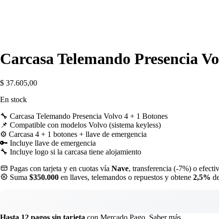
Carcasa Telemando Presencia Vo
$
37.605,00
En stock
🔧 Carcasa Telemando Presencia Volvo 4 + 1 Botones
📌 Compatible con modelos Volvo (sistema keyless)
⚙️ Carcasa 4 + 1 botones + llave de emergencia
🔑 Incluye llave de emergencia
🔧 Incluye logo si la carcasa tiene alojamiento
Pagas con tarjeta y en cuotas vía
Nave
, transferencia (-7%) o efecti
Suma
$350.000
en llaves, telemandos o repuestos y obtene
2,5%
de
Hasta 12 pagos sin tarjeta
con Mercado Pago.
Saber más