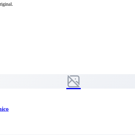
riginal.
nico