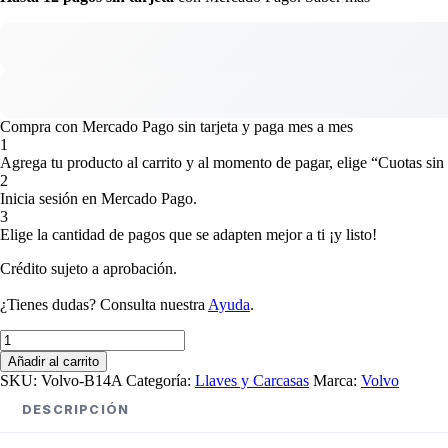
Compra con Mercado Pago sin tarjeta y paga mes a mes
1
Agrega tu producto al carrito y al momento de pagar, elige “Cuotas sin 
2
Inicia sesión en Mercado Pago.
3
Elige la cantidad de pagos que se adapten mejor a ti ¡y listo!
Crédito sujeto a aprobación.
¿Tienes dudas? Consulta nuestra
Ayuda
.
Carcasa
Telemando
Añadir al carrito
Presencia
SKU:
Volvo-B14A
Categoría:
Llaves y Carcasas
Marca:
Volvo
Volvo
4
DESCRIPCIÓN
+
1