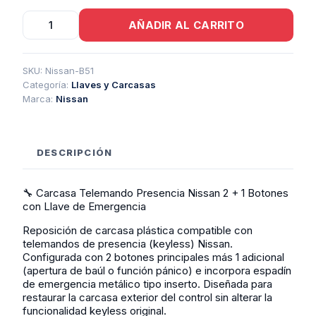
Carcasa
AÑADIR AL CARRITO
Telemando
Presencia
Nissan
2
SKU:
Nissan-B51
+
Categoría:
Llaves y Carcasas
1
Marca:
Nissan
Botones
Con
Llave
De
DESCRIPCIÓN
Emergencia
cantidad
🔧 Carcasa Telemando Presencia Nissan 2 + 1 Botones
con Llave de Emergencia
Reposición de carcasa plástica compatible con
telemandos de presencia (keyless) Nissan.
Configurada con 2 botones principales más 1 adicional
(apertura de baúl o función pánico) e incorpora espadín
de emergencia metálico tipo inserto. Diseñada para
restaurar la carcasa exterior del control sin alterar la
funcionalidad keyless original.