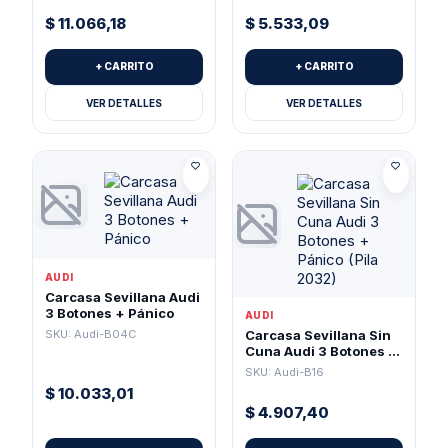
$
11.066,18
$
5.533,09
+ CARRITO
+ CARRITO
VER DETALLES
VER DETALLES
AUDI
Carcasa Sevillana Audi
3 Botones + Pánico
AUDI
SKU: Audi-B04C
Carcasa Sevillana Sin
Cuna Audi 3 Botones +
Pánico (Pila 2032)
SKU: Audi-B16
$
10.033,01
$
4.907,40