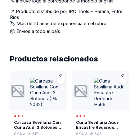
🔧 Incluye logo si corresponde al modelo original.
📍 Producto distribuido por IPC Tools – Paraná, Entre
Ríos
🏷️ Más de 10 años de experiencia en el rubro
📦 Envíos a todo el país
Productos relacionados
AUDI
AUDI
Carcasa Sevillana Con
Cuna Sevillana Audi
Cuna Audi 3 Botones
Encastre Redondo
(Pila 2032)
Hu66
SKU: Audi-B17
SKU: Audi-B06