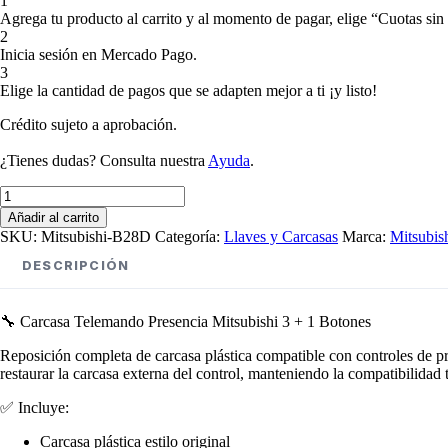
1
Agrega tu producto al carrito y al momento de pagar, elige “Cuotas sin 
2
Inicia sesión en Mercado Pago.
3
Elige la cantidad de pagos que se adapten mejor a ti ¡y listo!
Crédito sujeto a aprobación.
¿Tienes dudas? Consulta nuestra
Ayuda
.
Carcasa
Telemando
Añadir al carrito
Presencia
SKU:
Mitsubishi-B28D
Categoría:
Llaves y Carcasas
Marca:
Mitsubis
Mitsubishi
3
DESCRIPCIÓN
+
1
Botones
🔧 Carcasa Telemando Presencia Mitsubishi 3 + 1 Botones
cantidad
Reposición completa de carcasa plástica compatible con controles de pr
restaurar la carcasa externa del control, manteniendo la compatibilidad t
✅ Incluye:
Carcasa plástica estilo original