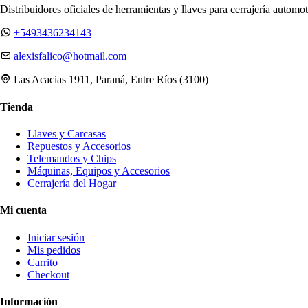
Distribuidores oficiales de herramientas y llaves para cerrajería automot
+5493436234143
alexisfalico@hotmail.com
Las Acacias 1911, Paraná, Entre Ríos (3100)
Tienda
Llaves y Carcasas
Repuestos y Accesorios
Telemandos y Chips
Máquinas, Equipos y Accesorios
Cerrajería del Hogar
Mi cuenta
Iniciar sesión
Mis pedidos
Carrito
Checkout
Información