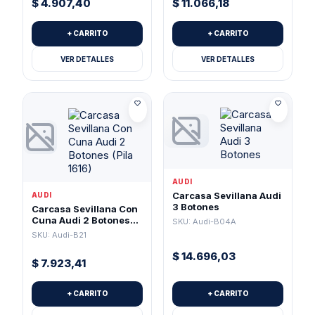
$
4.907,40
$
11.066,18
+ CARRITO
+ CARRITO
VER DETALLES
VER DETALLES
AUDI
Carcasa Sevillana Audi
AUDI
3 Botones
Carcasa Sevillana Con
Cuna Audi 2 Botones
SKU: Audi-B04A
(Pila 1616)
SKU: Audi-B21
$
14.696,03
$
7.923,41
+ CARRITO
+ CARRITO