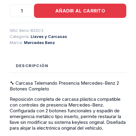
Carcasa
AÑADIR AL CARRITO
Telemando
Presencia
Mercedes
Benz
SKU:
Benz-B20C3
2
Categoría:
Llaves y Carcasas
Botones
Marca:
Mercedes Benz
Completo
cantidad
DESCRIPCIÓN
🔧 Carcasa Telemando Presencia Mercedes-Benz 2
Botones Completo
Reposición completa de carcasa plástica compatible
con controles de presencia Mercedes-Benz.
Configurada con 2 botones funcionales y espadín de
emergencia metálico tipo inserto, permite restaurar la
llave sin modificar su sistema keyless original. Diseñada
para alojar la electrónica original del vehículo.