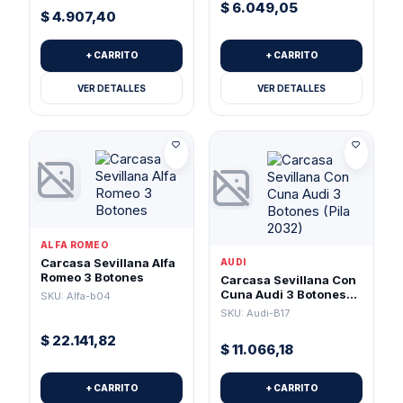
$
6.049,05
$
4.907,40
+ CARRITO
+ CARRITO
VER DETALLES
VER DETALLES
ALFA ROMEO
Carcasa Sevillana Alfa
AUDI
Romeo 3 Botones
Carcasa Sevillana Con
Cuna Audi 3 Botones
SKU: Alfa-b04
(Pila 2032)
SKU: Audi-B17
$
22.141,82
$
11.066,18
+ CARRITO
+ CARRITO