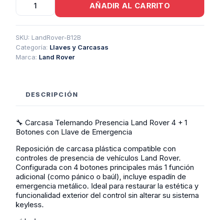
AÑADIR AL CARRITO
Telemando
Presencia
Land
Rover
SKU:
LandRover-B12B
4
Categoría:
Llaves y Carcasas
+
Marca:
Land Rover
1
Botones
Con
Llave
DESCRIPCIÓN
De
Emergencia
cantidad
🔧 Carcasa Telemando Presencia Land Rover 4 + 1
Botones con Llave de Emergencia
Reposición de carcasa plástica compatible con
controles de presencia de vehículos Land Rover.
Configurada con 4 botones principales más 1 función
adicional (como pánico o baúl), incluye espadín de
emergencia metálico. Ideal para restaurar la estética y
funcionalidad exterior del control sin alterar su sistema
keyless.