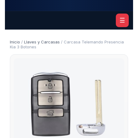
☰
Inicio
/
Llaves y Carcasas
/ Carcasa Telemando Presencia
Kia 3 Botones