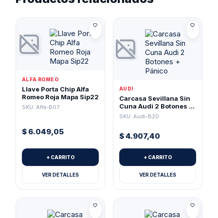
ALFA ROMEO
Llave Porta Chip Alfa
AUDI
Romeo Roja Mapa Sip22
Carcasa Sevillana Sin
Cuna Audi 2 Botones +
SKU: Alfa-B07
Pánico
SKU: Audi-B20
$
6.049,05
$
4.907,40
+ CARRITO
+ CARRITO
VER DETALLES
VER DETALLES