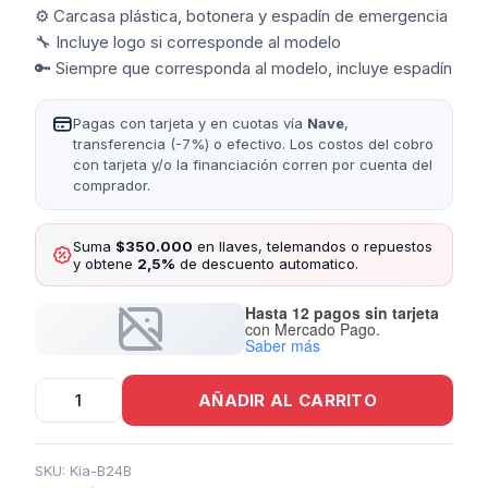
⚙️ Carcasa plástica, botonera y espadín de emergencia
🔧 Incluye logo si corresponde al modelo
🔑 Siempre que corresponda al modelo, incluye espadín
Pagas con tarjeta y en cuotas vía
Nave
,
transferencia (-7%) o efectivo. Los costos del cobro
con tarjeta y/o la financiación corren por cuenta del
comprador.
Suma
$350.000
en llaves, telemandos o repuestos
y obtene
2,5%
de descuento automatico.
Hasta 12 pagos sin tarjeta
con Mercado Pago.
Saber más
Carcasa
AÑADIR AL CARRITO
Telemando
Presencia
Kia
3
SKU:
Kia-B24B