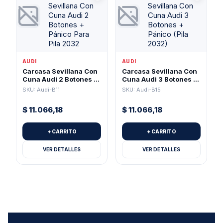
AUDI
AUDI
Carcasa Sevillana Con
Carcasa Sevillana Con
Cuna Audi 2 Botones +
Cuna Audi 3 Botones +
Pánico Para Pila 2032
Pánico (Pila 2032)
SKU: Audi-B11
SKU: Audi-B15
$
11.066,18
$
11.066,18
+ CARRITO
+ CARRITO
VER DETALLES
VER DETALLES