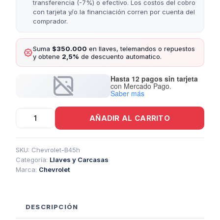
transferencia (-7%) o efectivo. Los costos del cobro
con tarjeta y/o la financiación corren por cuenta del
comprador.
Suma
$350.000
en llaves, telemandos o repuestos
y obtene
2,5%
de descuento automatico.
Hasta 12 pagos sin tarjeta
con Mercado Pago.
Saber más
Carcasa
AÑADIR AL CARRITO
Telemando
Presencia
Chevrolet
4
SKU:
Chevrolet-B45h
Botones
Categoría:
Llaves y Carcasas
Con
Marca:
Chevrolet
Llave
De
Emergencia
cantidad
DESCRIPCIÓN