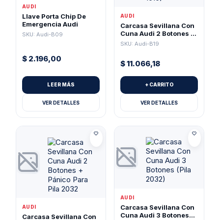
AUDI
Llave Porta Chip De
AUDI
Emergencia Audi
Carcasa Sevillana Con
Cuna Audi 2 Botones +
SKU: Audi-B09
Pánico (Pila 1616)
SKU: Audi-B19
$
2.196,00
$
11.066,18
LEER MÁS
+ CARRITO
VER DETALLES
VER DETALLES
AUDI
Carcasa Sevillana Con
AUDI
Cuna Audi 3 Botones
Carcasa Sevillana Con