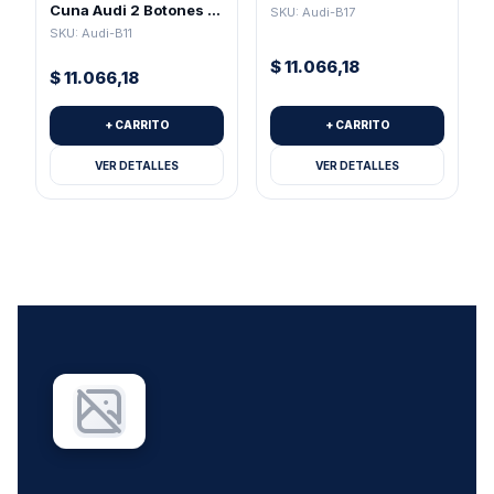
(Pila 2032)
Cuna Audi 2 Botones +
SKU: Audi-B17
Pánico Para Pila 2032
SKU: Audi-B11
$
11.066,18
$
11.066,18
+ CARRITO
+ CARRITO
VER DETALLES
VER DETALLES