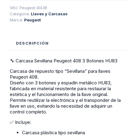
408
3
SKU:
Peugeot-B43B
Botones
Categoría:
Llaves y Carcasas
Hu83
Marca:
Peugeot
cantidad
DESCRIPCIÓN
🔧 Carcasa Sevillana Peugeot 408 3 Botones HU83
Carcasa de repuesto tipo “Sevillana” para llaves
Peugeot 408.
Diseño con 3 botones y espadín metálico HU83,
fabricada en material resistente para restaurar la
estética y el funcionamiento de la llave original.
Permite reutilizar la electrónica y el transponder de la
llave en uso, evitando la necesidad de adquirir un
control completo.
✅ Incluye:
Carcasa plástica tipo sevillana