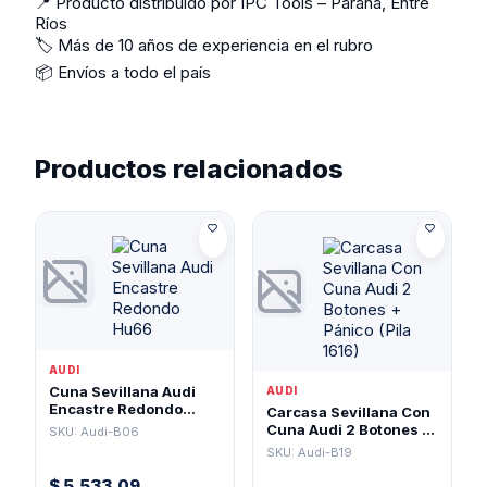
📍 Producto distribuido por IPC Tools – Paraná, Entre
Ríos
🏷️ Más de 10 años de experiencia en el rubro
📦 Envíos a todo el país
Productos relacionados
AUDI
Cuna Sevillana Audi
AUDI
Encastre Redondo
Carcasa Sevillana Con
Hu66
Cuna Audi 2 Botones +
SKU: Audi-B06
Pánico (Pila 1616)
SKU: Audi-B19
$
5.533,09