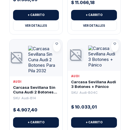
$
11.066,18
+ CARRITO
+ CARRITO
VER DETALLES
VER DETALLES
AUDI
Carcasa Sevillana Audi
AUDI
3 Botones + Pánico
Carcasa Sevillana Sin
Cuna Audi 2 Botones
SKU: Audi-B04C
Para Pila 2032
SKU: Audi-B14
$
10.033,01
$
4.907,40
+ CARRITO
+ CARRITO