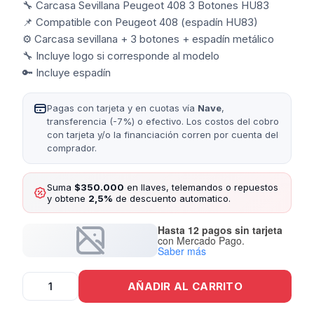
🔧 Carcasa Sevillana Peugeot 408 3 Botones HU83
📌 Compatible con Peugeot 408 (espadín HU83)
⚙️ Carcasa sevillana + 3 botones + espadín metálico
🔧 Incluye logo si corresponde al modelo
🔑 Incluye espadín
Pagas con tarjeta y en cuotas vía
Nave
,
transferencia (-7%) o efectivo. Los costos del cobro
con tarjeta y/o la financiación corren por cuenta del
comprador.
Suma
$350.000
en llaves, telemandos o repuestos
y obtene
2,5%
de descuento automatico.
Hasta 12 pagos sin tarjeta
con Mercado Pago.
Saber más
Carcasa
AÑADIR AL CARRITO
Sevillana
Peugeot