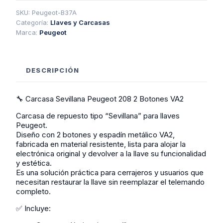
208
2
SKU:
Peugeot-B37A
Botones
Categoría:
Llaves y Carcasas
Va2
Marca:
Peugeot
cantidad
DESCRIPCIÓN
🔧 Carcasa Sevillana Peugeot 208 2 Botones VA2
Carcasa de repuesto tipo “Sevillana” para llaves
Peugeot.
Diseño con 2 botones y espadín metálico VA2,
fabricada en material resistente, lista para alojar la
electrónica original y devolver a la llave su funcionalidad
y estética.
Es una solución práctica para cerrajeros y usuarios que
necesitan restaurar la llave sin reemplazar el telemando
completo.
✅ Incluye: