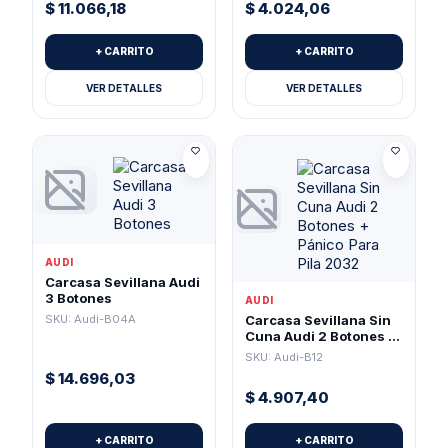
$
11.066,18
$
4.024,06
+ CARRITO
+ CARRITO
VER DETALLES
VER DETALLES
AUDI
Carcasa Sevillana Audi
3 Botones
AUDI
SKU: Audi-B04A
Carcasa Sevillana Sin
Cuna Audi 2 Botones +
Pánico Para Pila 2032
SKU: Audi-B12
$
14.696,03
$
4.907,40
+ CARRITO
+ CARRITO