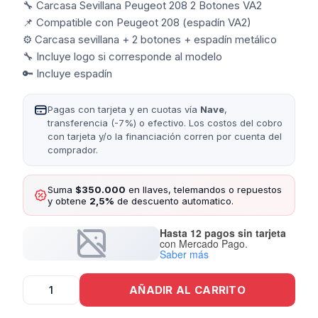
🔧 Carcasa Sevillana Peugeot 208 2 Botones VA2
📌 Compatible con Peugeot 208 (espadín VA2)
⚙️ Carcasa sevillana + 2 botones + espadín metálico
🔧 Incluye logo si corresponde al modelo
🔑 Incluye espadín
Pagas con tarjeta y en cuotas vía
Nave
,
transferencia (-7%) o efectivo. Los costos del cobro
con tarjeta y/o la financiación corren por cuenta del
comprador.
Suma
$350.000
en llaves, telemandos o repuestos
y obtene
2,5%
de descuento automatico.
Hasta 12 pagos sin tarjeta
con Mercado Pago.
Saber más
Carcasa
AÑADIR AL CARRITO
Sevillana
Peugeot