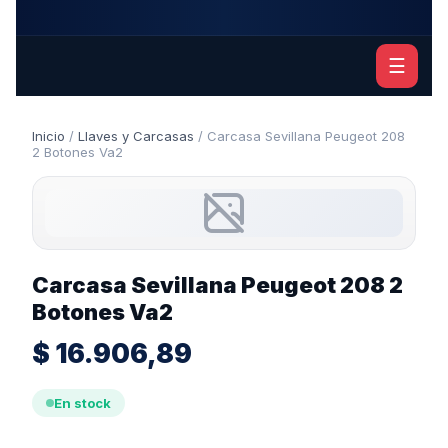
☰
Inicio
/
Llaves y Carcasas
/ Carcasa Sevillana Peugeot 208
2 Botones Va2
Carcasa Sevillana Peugeot 208 2
Botones Va2
$
16.906,89
En stock