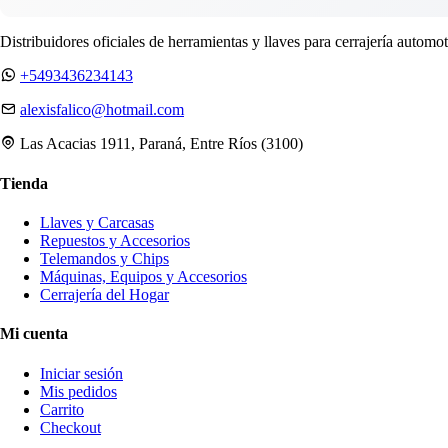
Distribuidores oficiales de herramientas y llaves para cerrajería automot
+5493436234143
alexisfalico@hotmail.com
Las Acacias 1911, Paraná, Entre Ríos (3100)
Tienda
Llaves y Carcasas
Repuestos y Accesorios
Telemandos y Chips
Máquinas, Equipos y Accesorios
Cerrajería del Hogar
Mi cuenta
Iniciar sesión
Mis pedidos
Carrito
Checkout