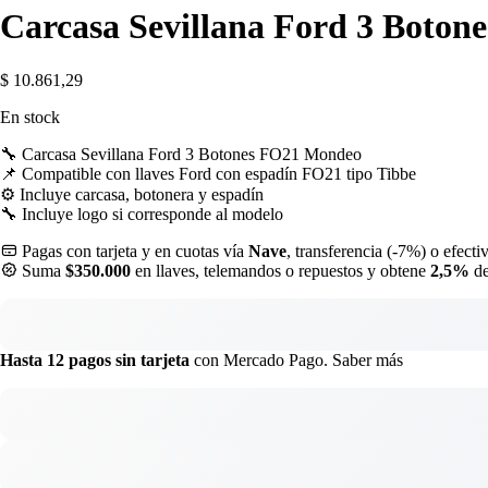
Carcasa Sevillana Ford 3 Boton
$
10.861,29
En stock
🔧 Carcasa Sevillana Ford 3 Botones FO21 Mondeo
📌 Compatible con llaves Ford con espadín FO21 tipo Tibbe
⚙️ Incluye carcasa, botonera y espadín
🔧 Incluye logo si corresponde al modelo
Pagas con tarjeta y en cuotas vía
Nave
, transferencia (-7%) o efecti
Suma
$350.000
en llaves, telemandos o repuestos y obtene
2,5%
de
Hasta 12 pagos sin tarjeta
con Mercado Pago.
Saber más