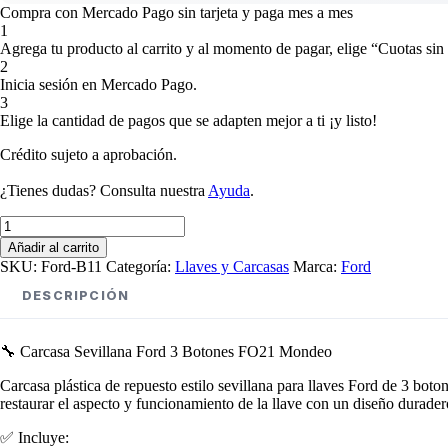
Compra con Mercado Pago sin tarjeta y paga mes a mes
1
Agrega tu producto al carrito y al momento de pagar, elige “Cuotas sin 
2
Inicia sesión en Mercado Pago.
3
Elige la cantidad de pagos que se adapten mejor a ti ¡y listo!
Crédito sujeto a aprobación.
¿Tienes dudas? Consulta nuestra
Ayuda
.
Carcasa
Sevillana
Añadir al carrito
Ford
SKU:
Ford-B11
Categoría:
Llaves y Carcasas
Marca:
Ford
3
Botones
DESCRIPCIÓN
Fo21
Tibbe
Mondeo
🔧 Carcasa Sevillana Ford 3 Botones FO21 Mondeo
cantidad
Carcasa plástica de repuesto estilo sevillana para llaves Ford de 3 bo
restaurar el aspecto y funcionamiento de la llave con un diseño duradero
✅ Incluye: