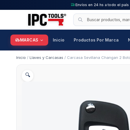
Envíos en 24 hs a todo el país
MARCAS
Inicio
Productos Por Marca
Inicio
/
Llaves y Carcasas
/ Carcasa Sevillana Changan 2 Bot