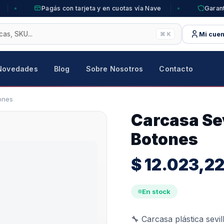
Pagás con tarjeta y en cuotas vía Nave
Garant
Mi cuen
⌘ K
Novedades
Blog
Sobre Nosotros
Contacto
ones
Carcasa Se
Botones
$
12.023,2
En stock
🔧 Carcasa plástica sev