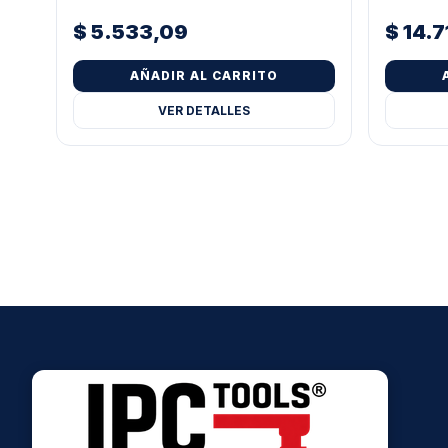
$
5.533,09
$
14.7
AÑADIR AL CARRITO
VER DETALLES