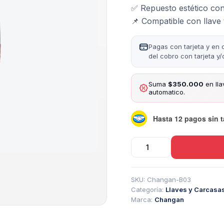
✅ Repuesto estético co
📌 Compatible con llave 
Pagas con tarjeta y en 
del cobro con tarjeta y
Suma
$350.000
en lla
automatico.
Hasta 12 pagos sin t
Carcasa
Sevillana
Changan
2
SKU:
Changan-B03
Botones
Categoría:
Llaves y Carcasa
cantidad
Marca:
Changan