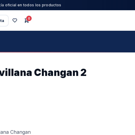
ía oficial en todos los productos
0
ta
villana Changan 2
2
illana Changan