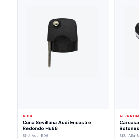
AUDI
ALFA RO
Cuna Sevillana Audi Encastre
Carcasa
Redondo Hu66
Botone
SKU: Audi-B06
SKU: Alfa-