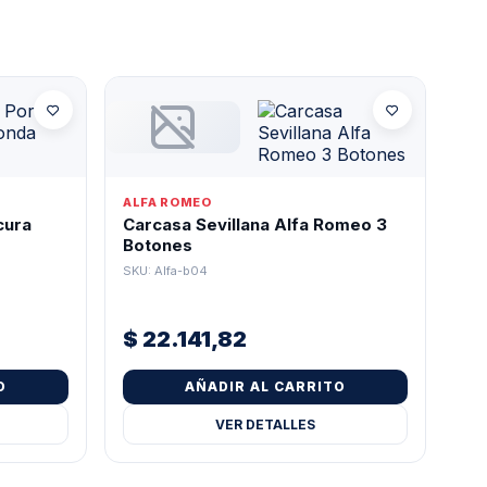
ALFA ROMEO
cura
Carcasa Sevillana Alfa Romeo 3
Botones
SKU: Alfa-b04
$
22.141,82
O
AÑADIR AL CARRITO
VER DETALLES