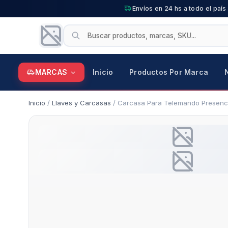
Envíos en 24 hs a todo el país
MARCAS
Inicio
Productos Por Marca
Inicio
/
Llaves y Carcasas
/ Carcasa Para Telemando Presencia