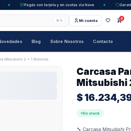
Pagás con tarjeta y en cuotas vía Nave
Garant
0
Mi cuenta
⌘ K
Novedades
Blog
Sobre Nosotros
Contacto
 Mitsubishi 2 + 1 Botones
Carcasa Pa
Mitsubishi 
$
16.234,3
En stock
🔧 Carcasa Mitsubishi P