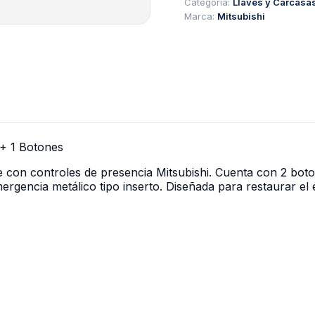
Categoría:
Llaves y Carcasa
2
Marca:
Mitsubishi
+
1
Botones
cantidad
 + 1 Botones
 con controles de presencia Mitsubishi. Cuenta con 2 boto
rgencia metálico tipo inserto. Diseñada para restaurar el 