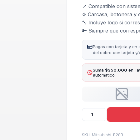
📌 Compatible con siste
⚙️ Carcasa, botonera y
🔧 Incluye logo si corr
🔑 Siempre que correspo
Pagas con tarjeta y en 
del cobro con tarjeta y
Suma
$350.000
en lla
automatico.
Carcasa
Para
Telemando
Presencia
SKU:
Mitsubishi-B28B
Mitsubishi