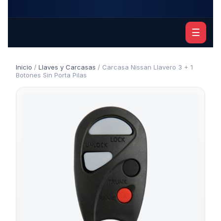
☰
Inicio
/
Llaves y Carcasas
/ Carcasa Nissan Llavero 3 + 1
Botones Sin Porta Pilas