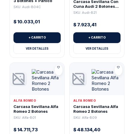
3 Botones + Pánico
Carcasa Sevillana Con
Cuna Audi 2 Botones
SKU: Audi-B04C
(Pila 1616)
SKU: Audi-B21
$
10.033,01
$
7.923,41
+ CARRITO
+ CARRITO
VER DETALLES
VER DETALLES
ALFA ROMEO
ALFA ROMEO
Carcasa Sevillana Alfa
Carcasa Sevillana Alfa
Romeo 2 Botones
Romeo 2 Botones
SKU: Alfa-B01
SKU: Alfa-B09
$
14.711,73
$
48.134,40