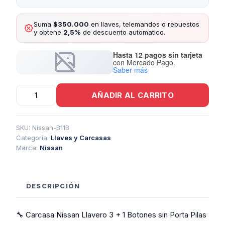
Suma
$350.000
en llaves, telemandos o repuestos
y obtene
2,5%
de descuento automatico.
Hasta 12 pagos sin tarjeta
con Mercado Pago.
Saber más
Carcasa
AÑADIR AL CARRITO
Nissan
Llavero
3
+
SKU:
Nissan-B11B
1
Categoría:
Llaves y Carcasas
Botones
Marca:
Nissan
Sin
Porta
Pilas
cantidad
DESCRIPCIÓN
🔧 Carcasa Nissan Llavero 3 + 1 Botones sin Porta Pilas