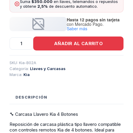
Suma
$350.000
en llaves, telemandos o repuestos
y obtene
2,5%
de descuento automatico.
Hasta 12 pagos sin tarjeta
con Mercado Pago.
Saber más
Carcasa
AÑADIR AL CARRITO
Llavero
Kia
4
Botones
SKU:
Kia-B02A
cantidad
Categoría:
Llaves y Carcasas
Marca:
Kia
DESCRIPCIÓN
🔧 Carcasa Llavero Kia 4 Botones
Reposición de carcasa plástica tipo llavero compatible
con controles remotos Kia de 4 botones. Ideal para