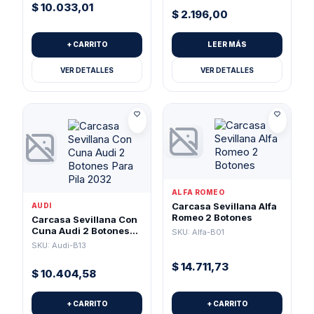
$
10.033,01
$
2.196,00
+ CARRITO
LEER MÁS
VER DETALLES
VER DETALLES
ALFA ROMEO
Carcasa Sevillana Alfa
AUDI
Romeo 2 Botones
Carcasa Sevillana Con
Cuna Audi 2 Botones
SKU: Alfa-B01
Para Pila 2032
SKU: Audi-B13
$
14.711,73
$
10.404,58
+ CARRITO
+ CARRITO