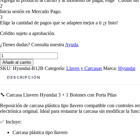
Agrega tu producto al carrito y al momento de pagar, elige “Cuotas sin 
2
Inicia sesión en Mercado Pago.
3
Elige la cantidad de pagos que se adapten mejor a ti ¡y listo!
Crédito sujeto a aprobación.
¿Tienes dudas? Consulta nuestra
Ayuda
.
Carcasa
Llavero
Añadir al carrito
Hyundai
SKU:
Hyundai-B12B
Categoría:
Llaves y Carcasas
Marca:
Hyundai
3
+
DESCRIPCIÓN
1
Botones
Con
🔧 Carcasa Llavero Hyundai 3 + 1 Botones con Porta Pilas
Porta
Pilas
Reposición de carcasa plástica tipo llavero compatible con controles re
cantidad
electrónica original. Ideal para restaurar la carcasa sin modificar la fu
✅ Incluye:
Carcasa plástica tipo llavero