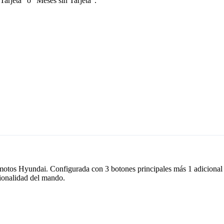
Tarjeta” o “Meses sin Tarjeta”.
motos Hyundai. Configurada con 3 botones principales más 1 adicional (pá
ncionalidad del mando.