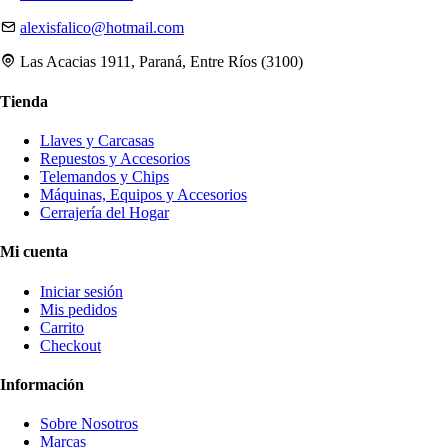
alexisfalico@hotmail.com
Las Acacias 1911, Paraná, Entre Ríos (3100)
Tienda
Llaves y Carcasas
Repuestos y Accesorios
Telemandos y Chips
Máquinas, Equipos y Accesorios
Cerrajería del Hogar
Mi cuenta
Iniciar sesión
Mis pedidos
Carrito
Checkout
Información
Sobre Nosotros
Marcas