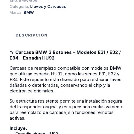
E31
SKU:
BMW-B06
E32
Categoría:
Llaves y Carcasas
E34
Marca:
BMW
HU92
cantidad
DESCRIPCIÓN
🔧
Carcasa BMW 3 Botones – Modelos E31 / E32 /
E34 – Espadín HU92
Carcasa de reemplazo compatible con modelos BMW
que utilizan espadín HU92, como las series E31, E32 y
E34. Este repuesto está diseñado para restaurar llaves
dañadas o deterioradas, conservando el chip y la
electrónica originales.
Su estructura resistente permite una instalación segura
del transponder original y está pensada exclusivamente
para reemplazo de carcasa, sin funciones remotas
activas.
Incluye:
— Espadín virgen HU92