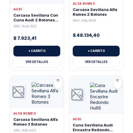
ALFA ROMEO
Carcasa Sevillana Alfa
AUDI
Romeo 2 Botones
Carcasa Sevillana Con
Cuna Audi 2 Botones
SKU: Alfa-B09
(Pila 1616)
SKU: Audi-B21
$
48.134,40
$
7.923,41
+ CARRITO
+ CARRITO
VER DETALLES
VER DETALLES
ALFA ROMEO
Carcasa Sevillana Alfa
AUDI
Romeo 3 Botones
Cuna Sevillana Audi
Encastre Redondo
SKU: Alfa-b02