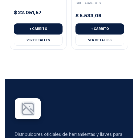
Hu66
SKU: Audi-B06
$
22.051,57
$
5.533,09
+ CARRITO
+ CARRITO
VER DETALLES
VER DETALLES
Distribuidores oficiales de herramientas y llaves para