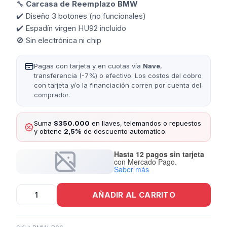
🔧
Carcasa de Reemplazo BMW
✔️ Diseño 3 botones (no funcionales)
✔️ Espadín virgen HU92 incluido
🚫 Sin electrónica ni chip
Pagas con tarjeta y en cuotas vía
Nave
,
transferencia (-7%) o efectivo. Los costos del cobro
con tarjeta y/o la financiación corren por cuenta del
comprador.
Suma
$350.000
en llaves, telemandos o repuestos
y obtene
2,5%
de descuento automatico.
Hasta 12 pagos sin tarjeta
con Mercado Pago.
Saber más
Carcasa
AÑADIR AL CARRITO
Bmw
3
Botones