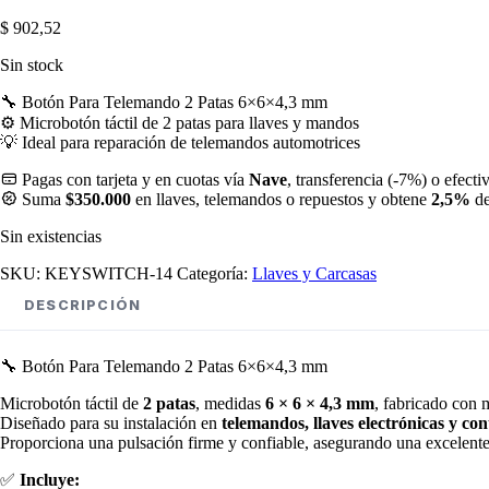
$
902,52
Sin stock
🔧 Botón Para Telemando 2 Patas 6×6×4,3 mm
⚙️ Microbotón táctil de 2 patas para llaves y mandos
💡 Ideal para reparación de telemandos automotrices
Pagas con tarjeta y en cuotas vía
Nave
, transferencia (-7%) o efecti
Suma
$350.000
en llaves, telemandos o repuestos y obtene
2,5%
de
Sin existencias
SKU:
KEYSWITCH-14
Categoría:
Llaves y Carcasas
DESCRIPCIÓN
🔧 Botón Para Telemando 2 Patas 6×6×4,3 mm
Microbotón táctil de
2 patas
, medidas
6 × 6 × 4,3 mm
, fabricado con m
Diseñado para su instalación en
telemandos, llaves electrónicas y co
Proporciona una pulsación firme y confiable, asegurando una excelente r
✅
Incluye: