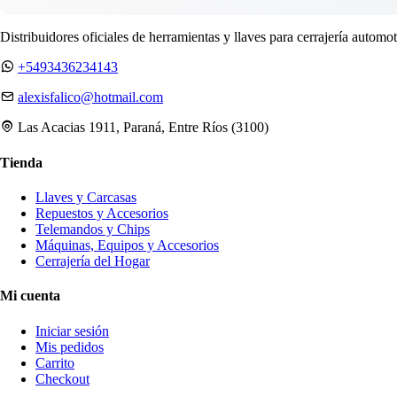
Distribuidores oficiales de herramientas y llaves para cerrajería automot
+5493436234143
alexisfalico@hotmail.com
Las Acacias 1911, Paraná, Entre Ríos (3100)
Tienda
Llaves y Carcasas
Repuestos y Accesorios
Telemandos y Chips
Máquinas, Equipos y Accesorios
Cerrajería del Hogar
Mi cuenta
Iniciar sesión
Mis pedidos
Carrito
Checkout